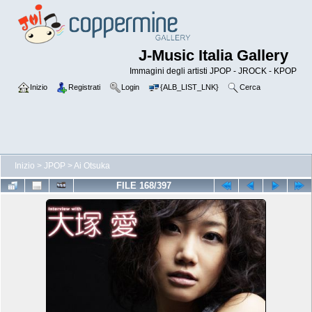
J-Music Italia Gallery
Immagini degli artisti JPOP - JROCK - KPOP
Inizio
Registrati
Login
{ALB_LIST_LNK}
Cerca
Inizio
>
JPOP
>
Ai Otsuka
FILE 168/397