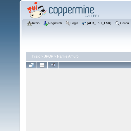
Inizio
Registrati
Login
{ALB_LIST_LNK}
Cerca
Inizio
>
JPOP
>
Namie Amuro