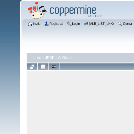
Inizio
Registrati
Login
{ALB_LIST_LNK}
Cerca
Inizio
>
JPOP
>
Ai Otsuka