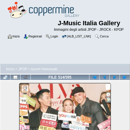
J-Music Italia Gallery
Immagini degli artisti JPOP - JROCK - KPOP
Inizio
Registrati
Login
{ALB_LIST_LNK}
Cerca
Inizio
>
JPOP
>
Ayumi Hamasaki
FILE 514/595