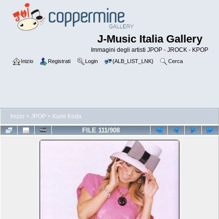
J-Music Italia Gallery
Immagini degli artisti JPOP - JROCK - KPOP
Inizio
Registrati
Login
{ALB_LIST_LNK}
Cerca
Inizio
>
JPOP
>
Kumi Koda
FILE 111/908