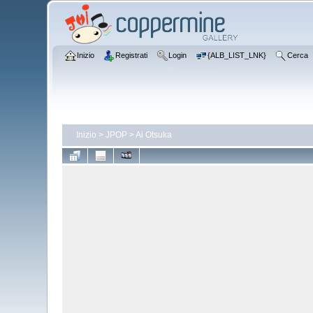
Inizio
Registrati
Login
{ALB_LIST_LNK}
Cerca
Inizio
>
JPOP
>
Ai Otsuka