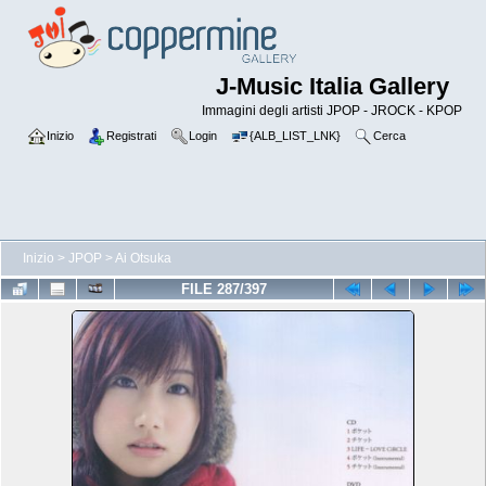
J-Music Italia Gallery
Immagini degli artisti JPOP - JROCK - KPOP
Inizio
Registrati
Login
{ALB_LIST_LNK}
Cerca
Inizio
>
JPOP
>
Ai Otsuka
FILE 287/397