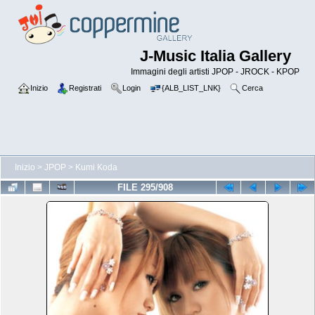
J-Music Italia Gallery
Immagini degli artisti JPOP - JROCK - KPOP
Inizio
Registrati
Login
{ALB_LIST_LNK}
Cerca
Inizio
>
JPOP
>
Kumi Koda
FILE 295/908