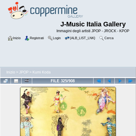
J-Music Italia Gallery
Immagini degli artisti JPOP - JROCK - KPOP
Inizio
Registrati
Login
{ALB_LIST_LNK}
Cerca
Inizio
>
JPOP
>
Kumi Koda
FILE 325/908