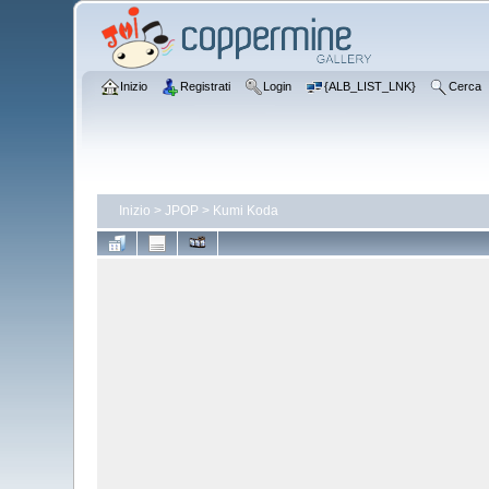
Inizio
Registrati
Login
{ALB_LIST_LNK}
Cerca
Inizio
>
JPOP
>
Kumi Koda