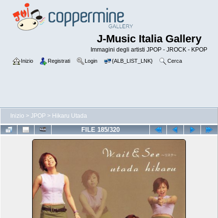
J-Music Italia Gallery
Immagini degli artisti JPOP - JROCK - KPOP
Inizio
Registrati
Login
{ALB_LIST_LNK}
Cerca
Inizio
>
JPOP
>
Hikaru Utada
FILE 185/320