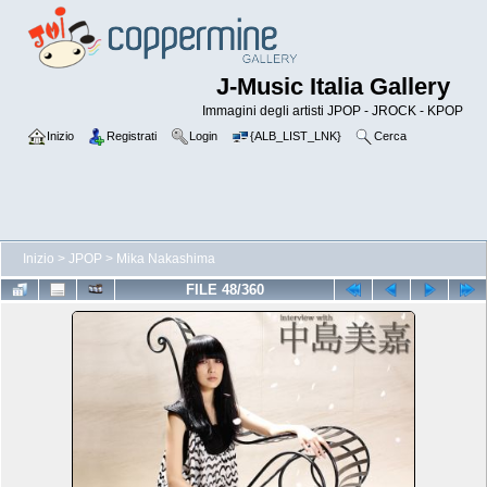
J-Music Italia Gallery
Immagini degli artisti JPOP - JROCK - KPOP
Inizio
Registrati
Login
{ALB_LIST_LNK}
Cerca
Inizio
>
JPOP
>
Mika Nakashima
FILE 48/360