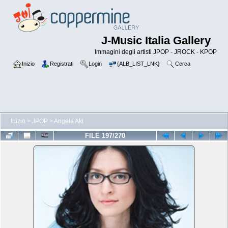
J-Music Italia Gallery
Immagini degli artisti JPOP - JROCK - KPOP
Inizio
Registrati
Login
{ALB_LIST_LNK}
Cerca
Inizio
>
JPOP
>
Angela Aki
FILE 197/270