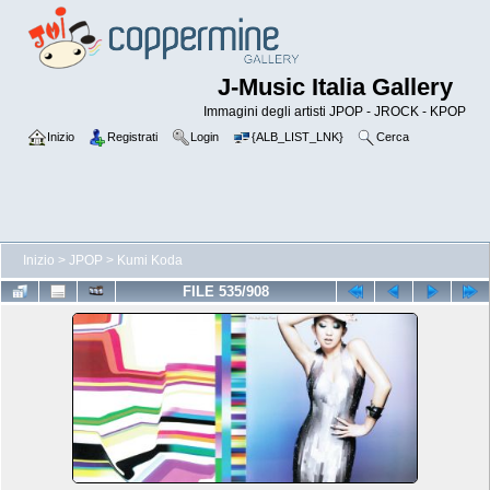
J-Music Italia Gallery
Immagini degli artisti JPOP - JROCK - KPOP
Inizio
Registrati
Login
{ALB_LIST_LNK}
Cerca
Inizio
>
JPOP
>
Kumi Koda
FILE 535/908