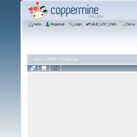
Inizio
Registrati
Login
{ALB_LIST_LNK}
Cerca
Inizio
>
JPOP
>
Crystal Kay