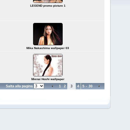
LEGEND promo picture 1
Mika Nakashima wallpaper 03
Mienai Hoshi wallpaper
Salta alla pagina
1
2
3
4
5
-
30