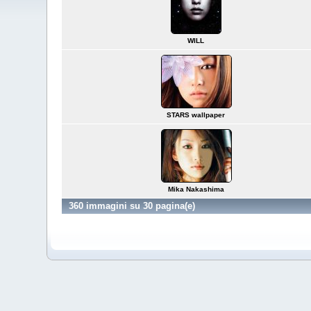
WILL
STARS wallpaper
Mika Nakashima
360 immagini su 30 pagina(e)