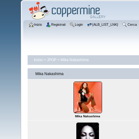
Inizio
Registrati
Login
{ALB_LIST_LNK}
Cerca
Inizio
>
JPOP
>
Mika Nakashima
Mika Nakashima
Mika Nakashima