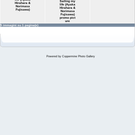
Sailing my
Hirahara &
life (Ayaka
Norimasa
Hirahara &
Fujisawa)
Norimasa
Fujisawa)
promo pict
ure
5 immagini su 1 pagina(e)
Powered by
Coppermine Photo Gallery