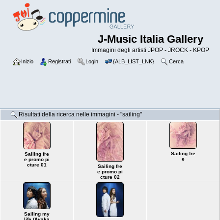
J-Music Italia Gallery
Immagini degli artisti JPOP - JROCK - KPOP
Inizio
Registrati
Login
{ALB_LIST_LNK}
Cerca
Risultati della ricerca nelle immagini - "sailing"
Sailing fre
Sailing fre
e
e promo pi
cture 01
Sailing fre
e promo pi
cture 02
Sailing my
life (Ayaka