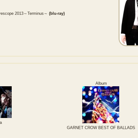
vescope 2013～Terminus～
(blu-ray)
Album
ia
GARNET CROW BEST OF BALLADS