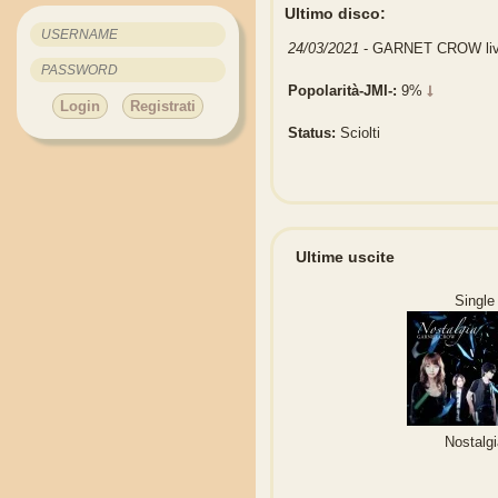
Ultimo disco:
24/03/2021
- GARNET CROW li
Popolarità-JMI-:
9%
Login
Registrati
Status:
Sciolti
Ultime uscite
Single
Nostalg