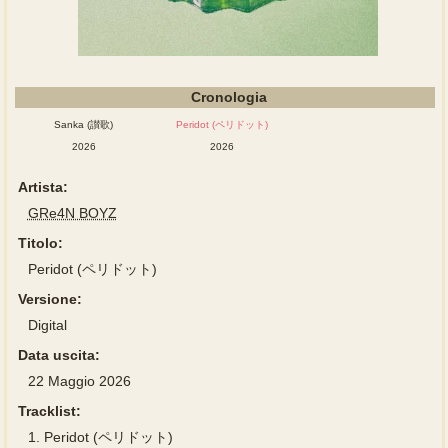
Cronologia
Sanka (讃歌)
Peridot (ペリドット)
2026
2026
Artista:
GRe4N BOYZ
Titolo:
Peridot (ペリドット)
Versione:
Digital
Data uscita:
22 Maggio 2026
Tracklist:
1.
Peridot (ペリドット)