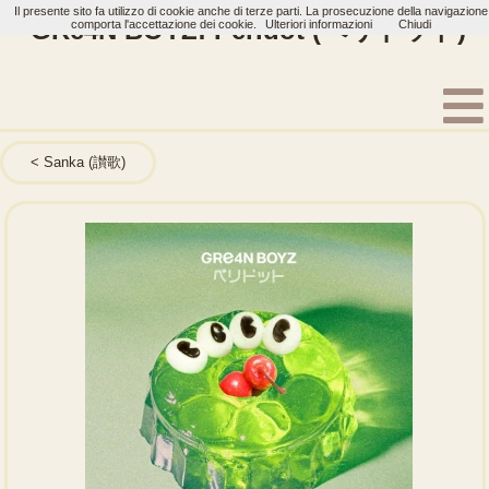
Il presente sito fa utilizzo di cookie anche di terze parti. La prosecuzione della navigazione
GRe4N BOYZ: Peridot (ペリドット)
comporta l'accettazione dei cookie.
Ulteriori informazioni
Chiudi
Home
Artisti
GRe4N BOYZ
Single
Sanka (讃歌)