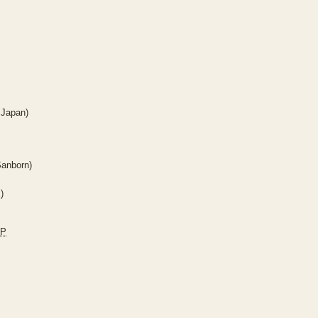
 Japan)
Sanborn)
)
JP