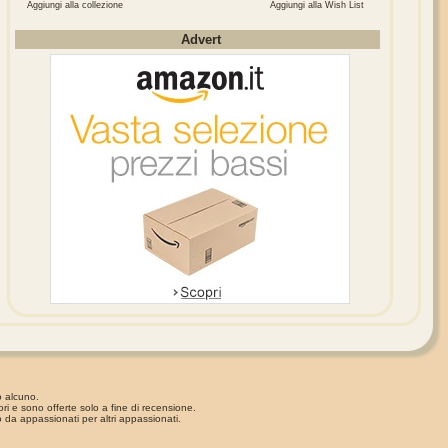
Aggiungi alla collezione
Aggiungi alla Wish List
Advert
o alcuno.
ori e sono offerte solo a fine di recensione.
 da appassionati per altri appassionati.