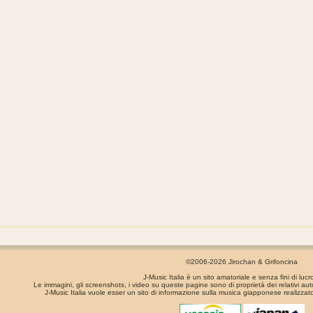
©2006-2026 Jirochan & Grifoncina
J-Music Italia è un sito amatoriale e senza fini di lucr
Le immagini, gli screenshots, i video su queste pagine sono di proprietà dei relativi aut
J-Music Italia vuole esser un sito di informazione sulla musica giapponese realizzato