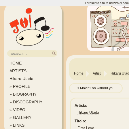
Il presente sito fa utilizzo di c
HOME
ARTISTS
Home
Artisti
Hikaru Uta
Hikaru Utada
» PROFILE
Movin\' on without you
» BIOGRAPHY
» DISCOGRAPHY
Artista:
» VIDEO
Hikaru Utada
» GALLERY
Titolo:
» LINKS
First Love