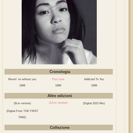
Cronologia
Movin\' on without you
First Love
Addicted To You
1999
1999
1999
Altre edizioni
(12cm version)
(8cm version)
(Digital 2022 Mix)
(Digital From THE FIRST
TAKE)
Collezione