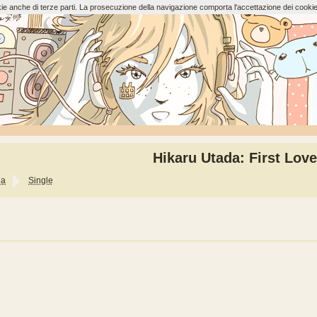
ookie anche di terze parti. La prosecuzione della navigazione comporta l'accettazione dei cookie
Hikaru Utada: First Love
da
Single