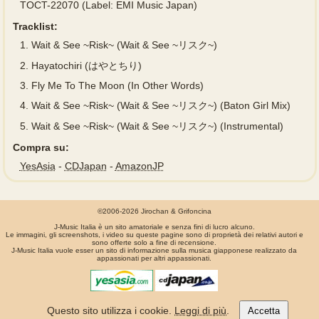
TOCT-22070 (Label: EMI Music Japan)
Tracklist:
1.
Wait & See ~Risk~ (Wait & See ~リスク~)
2.
Hayatochiri (はやとちり)
3.
Fly Me To The Moon (In Other Words)
4.
Wait & See ~Risk~ (Wait & See ~リスク~) (Baton Girl Mix)
5.
Wait & See ~Risk~ (Wait & See ~リスク~) (Instrumental)
Compra su:
YesAsia
-
CDJapan
-
AmazonJP
©2006-2026 Jirochan & Grifoncina
J-Music Italia è un sito amatoriale e senza fini di lucro alcuno.
Le immagini, gli screenshots, i video su queste pagine sono di proprietà dei relativi autori e
sono offerte solo a fine di recensione.
J-Music Italia vuole esser un sito di informazione sulla musica giapponese realizzato da
appassionati per altri appassionati.
La pagina é stata generata in 0.00078 secondi
Questo sito utilizza i cookie.
Leggi di più
.
Accetta
Privacy