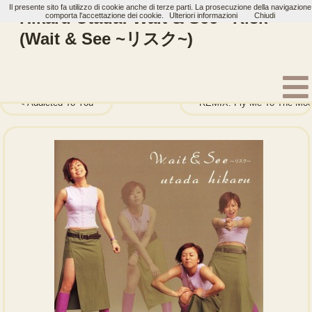
Il presente sito fa utilizzo di cookie anche di terze parti. La prosecuzione della navigazione
Hikaru Utada: Wait & See ~Risk~
comporta l'accettazione dei cookie.
Ulteriori informazioni
Chiudi
(Wait & See ~リスク~)
Home
Artisti
Hikaru Utada
Single
Addicted To You
REMIX: Fly Me To The Moon