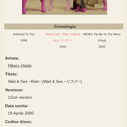
Cronologia
Addicted To You
Wait & See ~Risk~ (Wait &
REMIX: Fly Me To The Moon
1999
See ~リスク~)
(Vinyl)
2000
2000
Artista:
Hikaru Utada
Titolo:
Wait & See ~Risk~ (Wait & See ~リスク~)
Versione:
12cm version
Data uscita:
19 Aprile 2000
Codice disco: