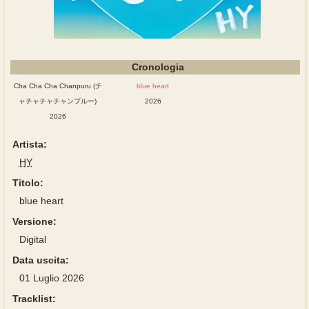
Cronologia
Cha Cha Cha Chanpuru (チ
blue heart
ャチャチャチャンプルー)
2026
2026
Artista:
HY
Titolo:
blue heart
Versione:
Digital
Data uscita:
01 Luglio 2026
Tracklist: