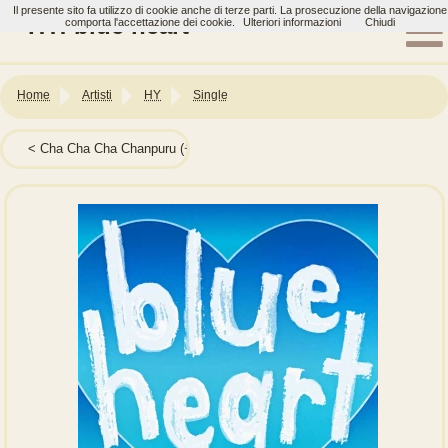
Il presente sito fa utilizzo di cookie anche di terze parti. La prosecuzione della navigazione
HY: blue heart
comporta l'accettazione dei cookie.
Ulteriori informazioni
Chiudi
Home
Artisti
HY
Single
Cha Cha Cha Chanpuru (チャチャチャチャンプルー)