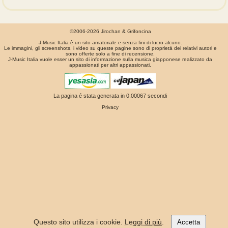
©2006-2026 Jirochan & Grifoncina
J-Music Italia è un sito amatoriale e senza fini di lucro alcuno.
Le immagini, gli screenshots, i video su queste pagine sono di proprietà dei relativi autori e
sono offerte solo a fine di recensione.
J-Music Italia vuole esser un sito di informazione sulla musica giapponese realizzato da
appassionati per altri appassionati.
La pagina é stata generata in 0.00067 secondi
Privacy
Questo sito utilizza i cookie.
Leggi di più
.
Accetta