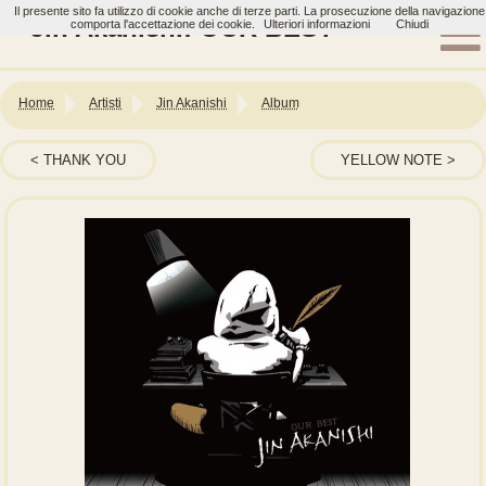
Il presente sito fa utilizzo di cookie anche di terze parti. La prosecuzione della navigazione
Jin Akanishi: OUR BEST
comporta l'accettazione dei cookie.
Ulteriori informazioni
Chiudi
Home
Artisti
Jin Akanishi
Album
THANK YOU
YELLOW NOTE