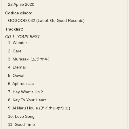
22 Aprile 2020
Codice disco:
GOGOOD-032 (Label: Go Good Records)
Tracklist:
CD 1 -YOUR BEST-:
1.
Wonder
2.
Care
3.
Murasaki (ムラサキ)
4.
Eternal
5.
Oowah
6.
Aphrodisiac
7.
Hey What’s Up？
8.
Key To Your Heart
9.
Ai Naru Hou e (アイナルホウエ)
10.
Love Song
11.
Good Time