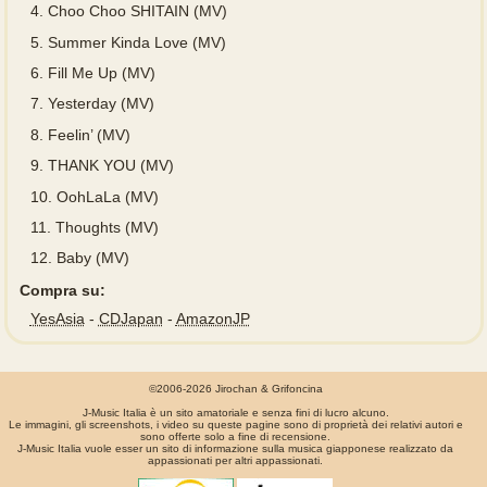
4.
Choo Choo SHITAIN (MV)
5.
Summer Kinda Love (MV)
6.
Fill Me Up (MV)
7.
Yesterday (MV)
8.
Feelin’ (MV)
9.
THANK YOU (MV)
10.
OohLaLa (MV)
11.
Thoughts (MV)
12.
Baby (MV)
Compra su:
YesAsia
-
CDJapan
-
AmazonJP
©2006-2026 Jirochan & Grifoncina
J-Music Italia è un sito amatoriale e senza fini di lucro alcuno.
Le immagini, gli screenshots, i video su queste pagine sono di proprietà dei relativi autori e
sono offerte solo a fine di recensione.
J-Music Italia vuole esser un sito di informazione sulla musica giapponese realizzato da
appassionati per altri appassionati.