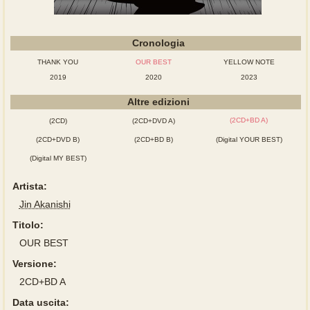
Cronologia
THANK YOU
OUR BEST
YELLOW NOTE
2019
2020
2023
Altre edizioni
(2CD+BD A)
(2CD)
(2CD+DVD A)
(2CD+DVD B)
(2CD+BD B)
(Digital YOUR BEST)
(Digital MY BEST)
Artista:
Jin Akanishi
Titolo:
OUR BEST
Versione:
2CD+BD A
Data uscita: