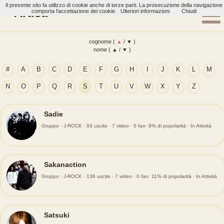
Il presente sito fa utilizzo di cookie anche di terze parti. La prosecuzione della navigazione
Artisti
comporta l'accettazione dei cookie.
Ulteriori informazioni
Chiudi
cognome (
▲
/
▼
)
nome (
▲
/
▼
)
#
A
B
C
D
E
F
G
H
I
J
K
L
M
N
O
P
Q
R
S
T
U
V
W
X
Y
Z
Sadie
Gruppo · J-ROCK · 93 uscite · 7 video · 0 fan· 9% di popolarità · In Attività
Sakanaction
Gruppo · J-ROCK · 136 uscite · 7 video · 0 fan· 11% di popolarità · In Attività
Satsuki