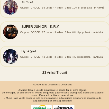
sumika
Gruppo · J-ROCK · 98 uscite · 7 video · 0 fan· 10% di popolarità · In Attività
SUPER JUNIOR - K.R.Y.
Gruppo · J-ROCK · 27 uscite · 3 video · 0 fan· 6% di popolarità · In Attività
Synk;yet
Gruppo · J-ROCK · 43 uscite · 3 video · 0 fan· 4% di popolarità · In Attività
23
Artisti Trovati
©2006-2026 Jirochan & Grifoncina
J-Music Italia è un sito amatoriale e senza fini di lucro alcuno.
Le immagini, gli screenshots, i video su queste pagine sono di proprietà dei relativi autori e
sono offerte solo a fine di recensione.
J-Music Italia vuole esser un sito di informazione sulla musica giapponese realizzato da
appassionati per altri appassionati.