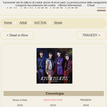
Il presente sito fa utilizzo di cookie anche di terze parti. La prosecuzione della navigazione
KAT-TUN: KISS KISS KISS
comporta l'accettazione dei cookie.
Ulteriori informazioni
Chiudi
Home
Artisti
KAT-TUN
Single
Dead or Alive
TRAGEDY
Cronologia
Dead or Alive
KISS KISS KISS
TRAGEDY
2015
2015
2016