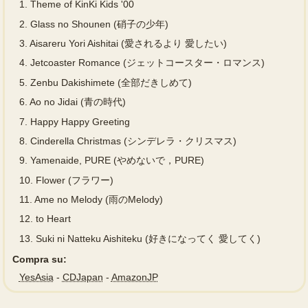
1.
Theme of KinKi Kids '00
2.
Glass no Shounen (硝子の少年)
3.
Aisareru Yori Aishitai (愛されるより 愛したい)
4.
Jetcoaster Romance (ジェットコースター・ロマンス)
5.
Zenbu Dakishimete (全部だきしめて)
6.
Ao no Jidai (青の時代)
7.
Happy Happy Greeting
8.
Cinderella Christmas (シンデレラ・クリスマス)
9.
Yamenaide, PURE (やめないで，PURE)
10.
Flower (フラワー)
11.
Ame no Melody (雨のMelody)
12.
to Heart
13.
Suki ni Natteku Aishiteku (好きになってく 愛してく)
Compra su:
YesAsia
-
CDJapan
-
AmazonJP