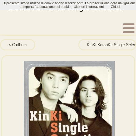
Il presente sito fa utilizzo di cookie anche di terze parti. La prosecuzione della navigazione
DOMOTO: KinKi Single Selection
comporta l'accettazione dei cookie.
Ulteriori informazioni
Chiudi
Home
Artisti
DOMOTO
Album
C album
KinKi KaraoKe Single Selec