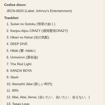
Codice disco:
JECN-0620 (Label: Johnny's Entertainment)
Tracklist:
1.
Suisei no Gotoku (彗星の如く)
2.
Kanjou Aijou CRAZY (感情愛情CRAZY)
3.
Hikari no Kehai (光の気配)
4.
DEEP DIVE
5.
Hibiki (響 -hibiki-)
6.
Unmeiron (運命論)
7.
The Red Light
8.
KANZAI BOYA
9.
Slash
10.
Atarashii Jidai (新しい時代)
11.
99%
12.
Aitai, Aitai, Aenai. (会いたい、会いたい、会えない。)
13.
Topaz Love