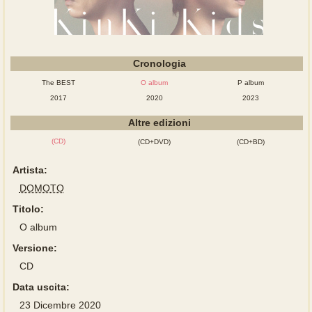
Cronologia
The BEST
O album
P album
2017
2020
2023
Altre edizioni
(CD)
(CD+DVD)
(CD+BD)
Artista:
DOMOTO
Titolo:
O album
Versione:
CD
Data uscita:
23 Dicembre 2020