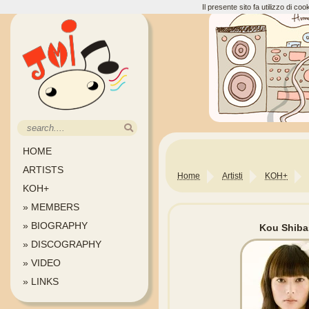
Il presente sito fa utilizzo di c
HOME
ARTISTS
Home
Artisti
KOH+
KOH+
» MEMBERS
» BIOGRAPHY
Kou Shiba
» DISCOGRAPHY
» VIDEO
» LINKS