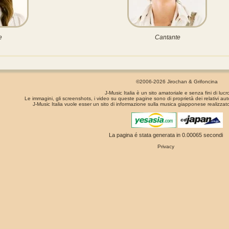
e
Cantante
©2006-2026 Jirochan & Grifoncina
J-Music Italia è un sito amatoriale e senza fini di lucr
Le immagini, gli screenshots, i video su queste pagine sono di proprietà dei relativi aut
J-Music Italia vuole esser un sito di informazione sulla musica giapponese realizzato
La pagina é stata generata in 0.00065 secondi
Privacy