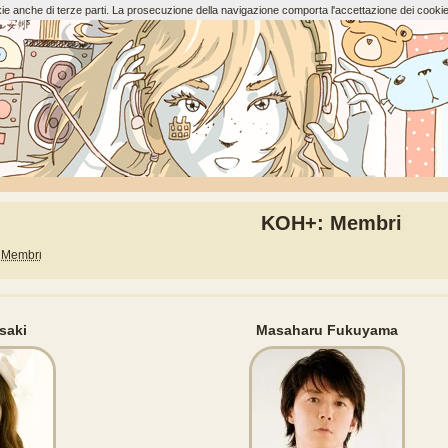
ookie anche di terze parti. La prosecuzione della navigazione comporta l'accettazione dei cookie
KOH+: Membri
Membri
saki
Masaharu Fukuyama