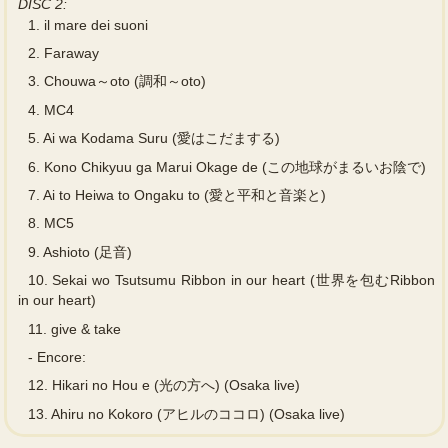
DISC 2:
1.
il mare dei suoni
2.
Faraway
3.
Chouwa～oto (調和～oto)
4.
MC4
5.
Ai wa Kodama Suru (愛はこだまする)
6.
Kono Chikyuu ga Marui Okage de (この地球がまるいお陰で)
7.
Ai to Heiwa to Ongaku to (愛と平和と音楽と)
8.
MC5
9.
Ashioto (足音)
10.
Sekai wo Tsutsumu Ribbon in our heart (世界を包むRibbon
in our heart)
11.
give & take
-
Encore:
12.
Hikari no Hou e (光の方へ) (Osaka live)
13.
Ahiru no Kokoro (アヒルのココロ) (Osaka live)