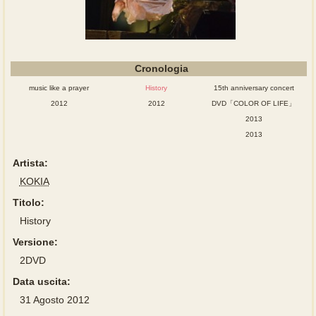
Cronologia
music like a prayer
History
15th anniversary concert
2012
2012
DVD「COLOR OF LIFE」
2013
2013
Artista:
KOKIA
Titolo:
History
Versione:
2DVD
Data uscita:
31 Agosto 2012