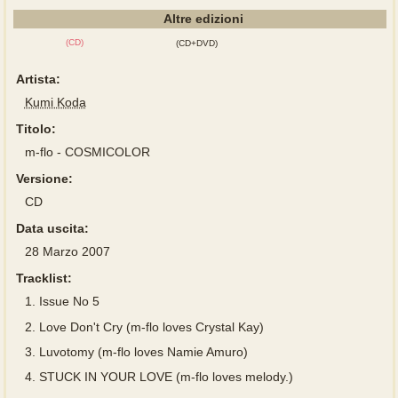
Altre edizioni
(CD)
(CD+DVD)
Artista:
Kumi Koda
Titolo:
m-flo - COSMICOLOR
Versione:
CD
Data uscita:
28 Marzo 2007
Tracklist:
1.
Issue No 5
2.
Love Don't Cry (m-flo loves Crystal Kay)
3.
Luvotomy (m-flo loves Namie Amuro)
4.
STUCK IN YOUR LOVE (m-flo loves melody.)