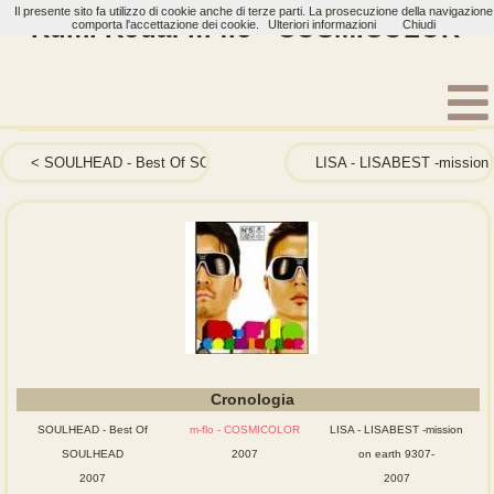
Il presente sito fa utilizzo di cookie anche di terze parti. La prosecuzione della navigazione
Kumi Koda: m-flo - COSMICOLOR
comporta l'accettazione dei cookie.
Ulteriori informazioni
Chiudi
Home
Artisti
Kumi Koda
Album
SOULHEAD - Best Of SOULHEAD
LISA - LISABEST -mission 
Cronologia
SOULHEAD - Best Of
m-flo - COSMICOLOR
LISA - LISABEST -mission
SOULHEAD
2007
on earth 9307-
2007
2007