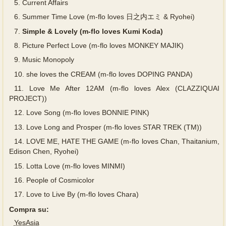
5.
Current Affairs
6.
Summer Time Love (m-flo loves 日之内エミ & Ryohei)
7.
Simple & Lovely (m-flo loves Kumi Koda)
8.
Picture Perfect Love (m-flo loves MONKEY MAJIK)
9.
Music Monopoly
10.
she loves the CREAM (m-flo loves DOPING PANDA)
11.
Love Me After 12AM (m-flo loves Alex (CLAZZIQUAI
PROJECT))
12.
Love Song (m-flo loves BONNIE PINK)
13.
Love Long and Prosper (m-flo loves STAR TREK (TM))
14.
LOVE ME, HATE THE GAME (m-flo loves Chan, Thaitanium,
Edison Chen, Ryohei)
15.
Lotta Love (m-flo loves MINMI)
16.
People of Cosmicolor
17.
Love to Live By (m-flo loves Chara)
Compra su:
YesAsia