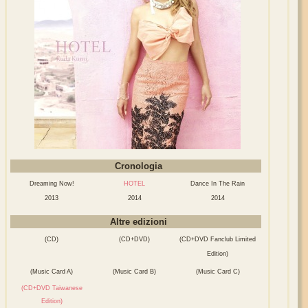
Cronologia
Dreaming Now!
HOTEL
Dance In The Rain
2013
2014
2014
Altre edizioni
(CD)
(CD+DVD)
(CD+DVD Fanclub Limited
Edition)
(Music Card A)
(Music Card B)
(Music Card C)
(CD+DVD Taiwanese
Edition)