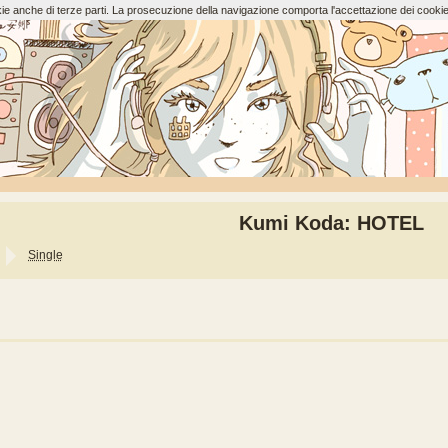
ookie anche di terze parti. La prosecuzione della navigazione comporta l'accettazione dei cookie
Kumi Koda: HOTEL
Single