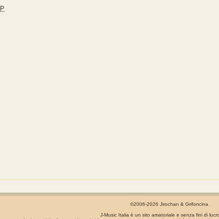
JP
©2006-2026 Jirochan & Grifoncina
J-Music Italia è un sito amatoriale e senza fini di lucr