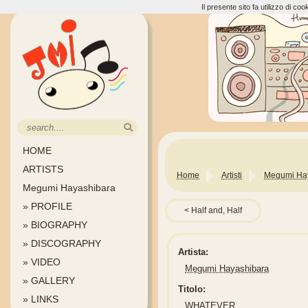
Il presente sito fa utilizzo di c
HOME
ARTISTS
Home
Artisti
Megumi Ha
Megumi Hayashibara
» PROFILE
Half and, Half
» BIOGRAPHY
» DISCOGRAPHY
Artista:
» VIDEO
Megumi Hayashibara
» GALLERY
Titolo:
» LINKS
WHATEVER