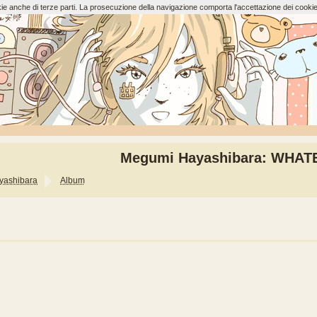
ookie anche di terze parti. La prosecuzione della navigazione comporta l'accettazione dei cookie
Megumi Hayashibara: WHAT
yashibara
Album