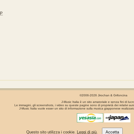
JP
©2006-2026 Jirochan & Grifoncina
J-Music Italia è un sito amatoriale e senza fini di lucr
Le immagini, gli screenshots, i video su queste pagine sono di proprietà dei relativi aut
J-Music Italia vuole esser un sito di informazione sulla musica giapponese realizzato
La pagina é stata generata in 0.00072 secondi
Questo sito utilizza i cookie.
Leggi di più
.
Accetta
Privacy