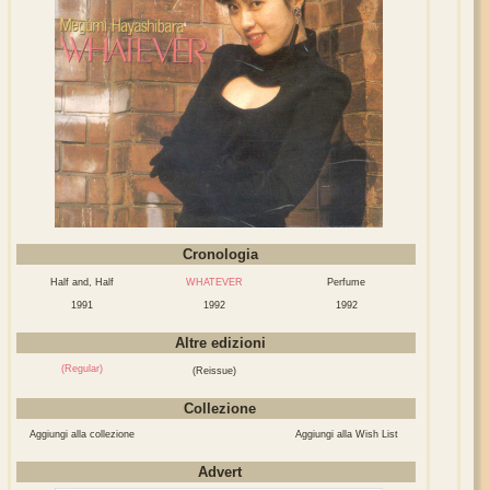
Cronologia
Half and, Half
WHATEVER
Perfume
1991
1992
1992
Altre edizioni
(Regular)
(Reissue)
Collezione
Aggiungi alla collezione
Aggiungi alla Wish List
Advert