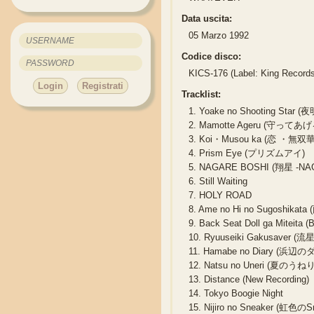
Data uscita:
05 Marzo 1992
Codice disco:
KICS-176 (Label: King Record
Login
Registrati
Tracklist:
1.
Yoake no Shooting Star (
2.
Mamotte Ageru (守ってあげ
3.
Koi・Musou ka (恋 ・無双華
4.
Prism Eye (プリズムアイ)
5.
NAGARE BOSHI (翔星 -NAG
6.
Still Waiting
7.
HOLY ROAD
8.
Ame no Hi no Sugoshik
9.
Back Seat Doll ga Miteita
10.
Ryuuseiki Gakusaver
11.
Hamabe no Diary (浜辺
12.
Natsu no Uneri (夏のうねり
13.
Distance (New Recording)
14.
Tokyo Boogie Night
15.
Nijiro no Sneaker (虹色のS