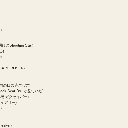
s)
夜明けのShooting Star)
る)
)
ARE BOSHI-)
ata (雨の日の過ごし方)
 (Back Seat Doll が見ていた)
 (流星機 ガクセイバー)
のダイアリー)
)
neaker)