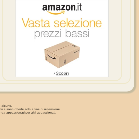
o alcuno.
ori e sono offerte solo a fine di recensione.
 da appassionati per altri appassionati.