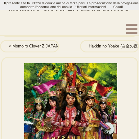
Il presente sito fa utilizzo di cookie anche di terze parti. La prosecuzione della navigazione
Momoiro Clover Z: AMARANTHUS
comporta l'accettazione dei cookie.
Ulteriori informazioni
Chiudi
Home
Artisti
Momoiro Clover Z
Album
Momoiro Clover Z JAPAN TOUR 2013 "GOUNN" Original
Hakkin no Yoake (白金の