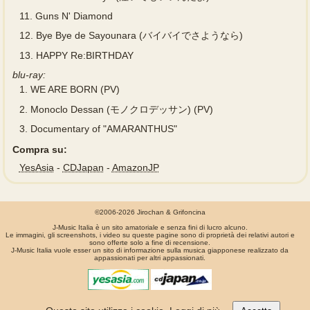
11.
Guns N' Diamond
12.
Bye Bye de Sayounara (バイバイでさようなら)
13.
HAPPY Re:BIRTHDAY
blu-ray:
1.
WE ARE BORN (PV)
2.
Monoclo Dessan (モノクロデッサン) (PV)
3.
Documentary of "AMARANTHUS"
Compra su:
YesAsia
-
CDJapan
-
AmazonJP
©2006-2026 Jirochan & Grifoncina
J-Music Italia è un sito amatoriale e senza fini di lucro alcuno.
Le immagini, gli screenshots, i video su queste pagine sono di proprietà dei relativi autori e
sono offerte solo a fine di recensione.
J-Music Italia vuole esser un sito di informazione sulla musica giapponese realizzato da
appassionati per altri appassionati.
La pagina é stata generata in 0.00074 secondi