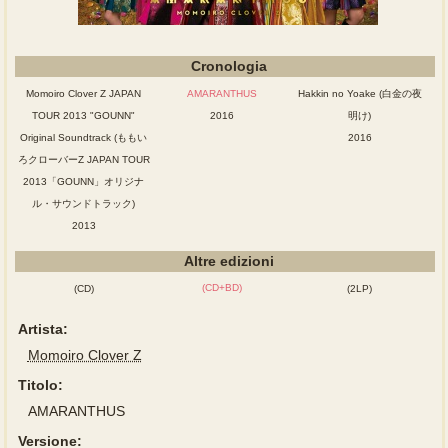
Cronologia
Momoiro Clover Z JAPAN
AMARANTHUS
Hakkin no Yoake (白金の夜
TOUR 2013 "GOUNN"
2016
明け)
Original Soundtrack (ももい
2016
ろクローバーZ JAPAN TOUR
2013「GOUNN」オリジナ
ル・サウンドトラック)
2013
Altre edizioni
(CD+BD)
(CD)
(2LP)
Artista:
Momoiro Clover Z
Titolo:
AMARANTHUS
Versione: