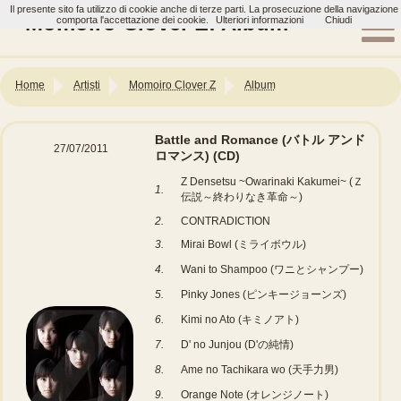
Il presente sito fa utilizzo di cookie anche di terze parti. La prosecuzione della navigazione
Momoiro Clover Z: Album
comporta l'accettazione dei cookie.
Ulteriori informazioni
Chiudi
Home
Artisti
Momoiro Clover Z
Album
Battle and Romance (バトル アンド
27/07/2011
ロマンス)
(CD)
Z Densetsu ~Owarinaki Kakumei~ (Ｚ
1.
伝説～終わりなき革命～)
2.
CONTRADICTION
3.
Mirai Bowl (ミライボウル)
4.
Wani to Shampoo (ワニとシャンプー)
5.
Pinky Jones (ピンキージョーンズ)
6.
Kimi no Ato (キミノアト)
7.
D' no Junjou (D'の純情)
8.
Ame no Tachikara wo (天手力男)
9.
Orange Note (オレンジノート)