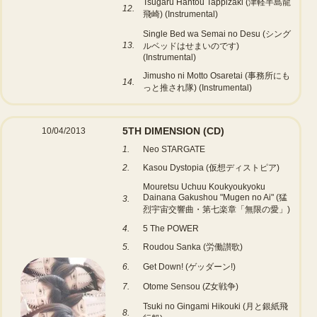
Tsugaru Hantou Tappizaki (津軽半島龍
12.
飛崎) (Instrumental)
Single Bed wa Semai no Desu (シング
13.
ルベッドはせまいのです)
(Instrumental)
Jimusho ni Motto Osaretai (事務所にも
14.
っと推され隊) (Instrumental)
5TH DIMENSION
(CD)
10/04/2013
1.
Neo STARGATE
2.
Kasou Dystopia (仮想ディストピア)
Mouretsu Uchuu Koukyoukyoku
Dainana Gakushou "Mugen no Ai" (猛
3.
烈宇宙交響曲・第七楽章「無限の愛」)
4.
5 The POWER
5.
Roudou Sanka (労働讃歌)
6.
Get Down! (ゲッダーン!)
7.
Otome Sensou (Z女戦争)
Tsuki no Gingami Hikouki (月と銀紙飛
8.