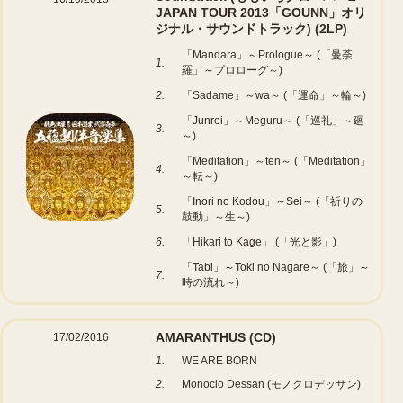
JAPAN TOUR 2013「GOUNN」オリ
ジナル・サウンドトラック)
(2LP)
「Mandara」～Prologue～ (「曼荼
1.
羅」～プロローグ～)
2.
「Sadame」～wa～ (「運命」～輪～)
「Junrei」～Meguru～ (「巡礼」～廻
3.
～)
「Meditation」～ten～ (「Meditation」
4.
～転～)
「Inori no Kodou」～Sei～ (「祈りの
5.
鼓動」～生～)
6.
「Hikari to Kage」 (「光と影」)
「Tabi」～Toki no Nagare～ (「旅」～
7.
時の流れ～)
AMARANTHUS
(CD)
17/02/2016
1.
WE ARE BORN
2.
Monoclo Dessan (モノクロデッサン)