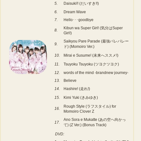
5.
Daisuki!! (だいすき!!)
6.
Dream Wave
7.
Hello･･･goodbye
Kibun wa Super Girl! (気分はSuper
8.
Girl!)
Saikyou Pare Parade (最強パレパレー
9.
ド) (Momoiro Ver.)
10.
Mirai e Susume! (未来へススメ!)
11.
Tsuyoku Tsuyoku (ツヨクツヨク)
12.
words of the mind -brandnew journey-
13.
Believe
14.
Hashire! (走れ!)
15.
Kimi Yuki (きみゆき)
Rough Style (ラフスタイル) for
16.
Momoiro Clover Z
Ano Sora e Mukatte (あの空へ向かっ
17.
て) (Z Ver.) (Bonus Track)
DVD: