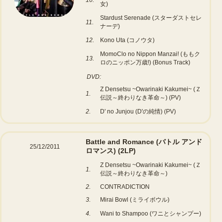
10.
女)
Stardust Serenade (スターダストセレ
11.
ナーデ)
12.
Kono Uta (コノウタ)
MomoClo no Nippon Manzai! (ももク
13.
ロのニッポン万歳!) (Bonus Track)
DVD:
Z Densetsu ~Owarinaki Kakumei~ (Ｚ
1.
伝説～終わりなき革命～) (PV)
2.
D' no Junjou (D'の純情) (PV)
Battle and Romance (バトル アンド
25/12/2011
ロマンス)
(2LP)
Z Densetsu ~Owarinaki Kakumei~ (Ｚ
1.
伝説～終わりなき革命～)
2.
CONTRADICTION
3.
Mirai Bowl (ミライボウル)
4.
Wani to Shampoo (ワニとシャンプー)