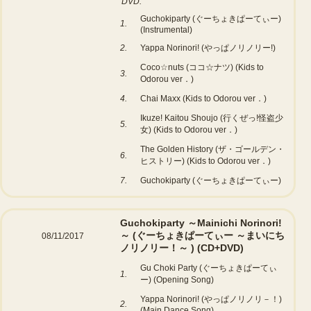
DVD:
Guchokiparty (ぐーちょきぱーてぃー)
1.
(Instrumental)
2.
Yappa Norinori! (やっぱノリノリー!)
Coco☆nuts (ココ☆ナツ) (Kids to
3.
Odorou ver．)
4.
Chai Maxx (Kids to Odorou ver．)
Ikuze! Kaitou Shoujo (行くぜっ!怪盗少
5.
女) (Kids to Odorou ver．)
The Golden History (ザ・ゴールデン・
6.
ヒストリー) (Kids to Odorou ver．)
7.
Guchokiparty (ぐーちょきぱーてぃー)
Guchokiparty ～Mainichi Norinori!
～ (ぐーちょきぱーてぃー ～まいにち
08/11/2017
ノリノリー！～ )
(CD+DVD)
Gu Choki Party (ぐーちょきぱーてぃ
1.
ー) (Opening Song)
Yappa Norinori! (やっぱノリノリ－！)
2.
(Main Dance Song)