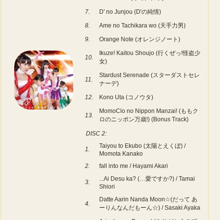
7.
D' no Junjou (D'の純情)
8.
Ame no Tachikara wo (天手力男)
9.
Orange Note (オレンジノート)
Ikuze! Kaitou Shoujo (行くぜっ!怪盗少
10.
女)
Stardust Serenade (スターダストセレ
11.
ナーデ)
12.
Kono Uta (コノウタ)
MomoClo no Nippon Manzai! (ももク
13.
ロのニッポン万歳!) (Bonus Track)
DISC 2:
Taiyou to Ekubo (太陽とえくぼ) /
1.
Momota Kanako
2.
fall into me / Hayami Akari
...Ai Desu ka? (…愛ですか?) / Tamai
3.
Shiori
Datte Aarin Nanda Moon☆(だって あ
4.
ーりんなんだもーん☆) / Sasaki Ayaka