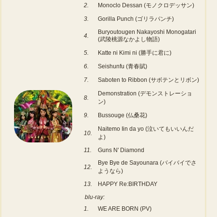
2.
Monoclo Dessan (モノクロデッサン)
3.
Gorilla Punch (ゴリラパンチ)
Buryoutougen Nakayoshi Monogatari
4.
(武陵桃源なかよし物語)
5.
Katte ni Kimi ni (勝手に君に)
6.
Seishunfu (青春賦)
7.
Saboten to Ribbon (サボテンとリボン)
Demonstration (デモンストレーショ
8.
ン)
9.
Bussouge (仏桑花)
Naitemo Iin da yo (泣いてもいいんだ
10.
よ)
11.
Guns N' Diamond
Bye Bye de Sayounara (バイバイでさ
12.
ようなら)
13.
HAPPY Re:BIRTHDAY
blu-ray:
1.
WE ARE BORN (PV)