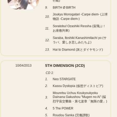
行船)
9.
BIRTH Ø BIRTH
Joukyu Monogatari -Carpe diem- (上球
10.
物語 -Carpe diem-)
Soratobu! Ozashiki Ressha (宙飛ぶ！
11.
お座敷列車)
Saraba, Itoshiki Kanashimitachi yo (サ
12.
ラバ、愛しき悲しみたちよ)
13.
Hai to Diamond (灰とダイヤモンド)
5TH DIMENSION
(2CD)
10/04/2013
CD 1:
1.
Neo STARGATE
2.
Kasou Dystopia (仮想ディストピア)
Mouretsu Uchuu Koukyoukyoku
Dainana Gakushou "Mugen no Ai" (猛
3.
烈宇宙交響曲・第七楽章「無限の愛」)
4.
5 The POWER
5.
Roudou Sanka (労働讃歌)