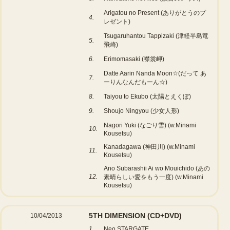
Arigatou no Present (ありがとうのプ
4.
レゼント)
Tsugaruhantou Tappizaki (津軽半島竜
5.
飛崎)
6.
Erimomasaki (襟裳岬)
Datte Aarin Nanda Moon☆(だって あ
7.
ーりんなんだもーん☆)
8.
Taiyou to Ekubo (太陽とえくぼ)
9.
Shoujo Ningyou (少女人形)
Nagori Yuki (なごり雪) (w.Minami
10.
Kousetsu)
Kanadagawa (神田川) (w.Minami
11.
Kousetsu)
Ano Subarashii Ai wo Mouichido (あの
12.
素晴らしい愛をもう一度) (w.Minami
Kousetsu)
5TH DIMENSION
(CD+DVD)
10/04/2013
1.
Neo STARGATE