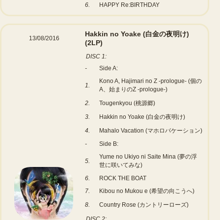
6.
HAPPY Re:BIRTHDAY
Hakkin no Yoake (白金の夜明け)
13/08/2016
(2LP)
DISC 1:
-
Side A:
Kono A, Hajimari no Z -prologue- (個の
1.
A、始まりのZ -prologue-)
2.
Tougenkyou (桃源郷)
3.
Hakkin no Yoake (白金の夜明け)
4.
Mahalo Vacation (マホロバケーション)
-
Side B:
Yume no Ukiyo ni Saite Mina (夢の浮
5.
世に咲いてみな)
6.
ROCK THE BOAT
7.
Kibou no Mukou e (希望の向こうへ)
8.
Country Rose (カントリーローズ)
DISC 2: