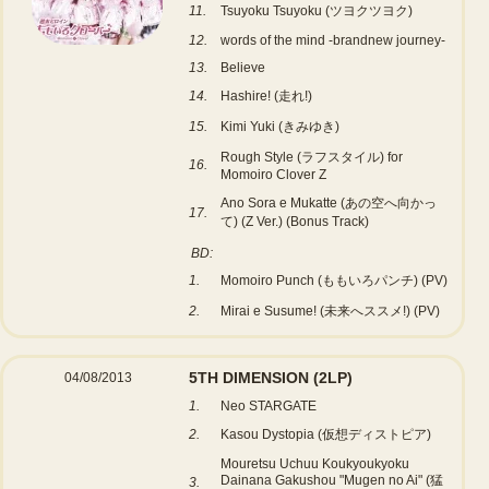
11.
Tsuyoku Tsuyoku (ツヨクツヨク)
12.
words of the mind -brandnew journey-
13.
Believe
14.
Hashire! (走れ!)
15.
Kimi Yuki (きみゆき)
Rough Style (ラフスタイル) for
16.
Momoiro Clover Z
Ano Sora e Mukatte (あの空へ向かっ
17.
て) (Z Ver.) (Bonus Track)
BD:
1.
Momoiro Punch (ももいろパンチ) (PV)
2.
Mirai e Susume! (未来へススメ!) (PV)
5TH DIMENSION
(2LP)
04/08/2013
1.
Neo STARGATE
2.
Kasou Dystopia (仮想ディストピア)
Mouretsu Uchuu Koukyoukyoku
Dainana Gakushou "Mugen no Ai" (猛
3.