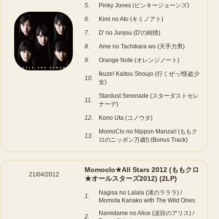
5.
Pinky Jones (ピンキージョーンズ)
6.
Kimi no Ato (キミノアト)
7.
D' no Junjou (D'の純情)
8.
Ame no Tachikara wo (天手力男)
9.
Orange Note (オレンジノート)
Ikuze! Kaitou Shoujo (行くぜっ!怪盗少
10.
女)
Stardust Serenade (スターダストセレ
11.
ナーデ)
12.
Kono Uta (コノウタ)
MomoClo no Nippon Manzai! (ももク
13.
ロのニッポン万歳!) (Bonus Track)
Momoclo★All Stars 2012 (ももクロ
21/04/2012
★オールスターズ2012)
(2LP)
Nagisa no Lalala (渚のラララ) /
1.
Momota Kanako with The Wild Ones
Namidame no Alice (涙目のアリス) /
2.