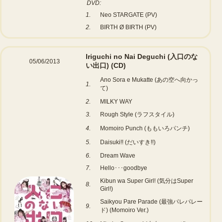
DVD:
1.
Neo STARGATE (PV)
2.
BIRTH Ø BIRTH (PV)
Iriguchi no Nai Deguchi (入口のな
05/06/2013
い出口)
(CD)
Ano Sora e Mukatte (あの空へ向かっ
1.
て)
2.
MILKY WAY
3.
Rough Style (ラフスタイル)
4.
Momoiro Punch (ももいろパンチ)
5.
Daisuki!! (だいすき!!)
6.
Dream Wave
7.
Hello･･･goodbye
Kibun wa Super Girl! (気分はSuper
8.
Girl!)
Saikyou Pare Parade (最強パレパレー
9.
ド) (Momoiro Ver.)