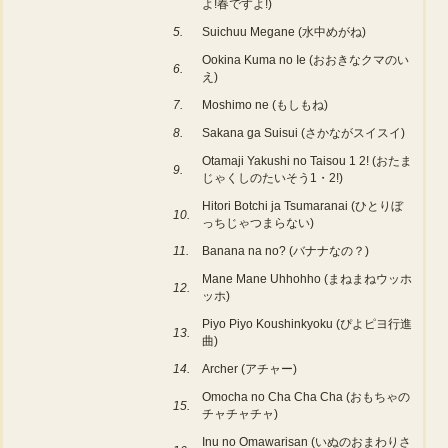
よ!春ですよ!)
5.
Suichuu Megane (水中めがね)
Ookina Kuma no Ie (おおきなクマのい
6.
え)
7.
Moshimo ne (もしもね)
8.
Sakana ga Suisui (さかながスイスイ)
Otamaji Yakushi no Taisou 1 2! (おたま
9.
じゃくしのたいそう1・2!)
Hitori Botchi ja Tsumaranai (ひとりぼ
10.
っちじゃつまらない)
11.
Banana na no? (バナナなの？)
Mane Mane Uhhohho (まねまねウッホ
12.
ッホ)
Piyo Piyo Koushinkyoku (ぴよピヨ行進
13.
曲)
14.
Archer (アチャー)
Omocha no Cha Cha Cha (おもちゃの
15.
チャチャチャ)
Inu no Omawarisan (いぬのおまわりさ