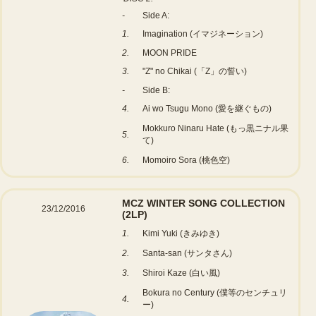
-
Side A:
1.
Imagination (イマジネーション)
2.
MOON PRIDE
3.
"Z" no Chikai (「Z」の誓い)
-
Side B:
4.
Ai wo Tsugu Mono (愛を継ぐもの)
Mokkuro Ninaru Hate (もっ黒ニナル果
5.
て)
6.
Momoiro Sora (桃色空)
MCZ WINTER SONG COLLECTION
23/12/2016
(2LP)
1.
Kimi Yuki (きみゆき)
2.
Santa-san (サンタさん)
3.
Shiroi Kaze (白い風)
Bokura no Century (僕等のセンチュリ
4.
ー)