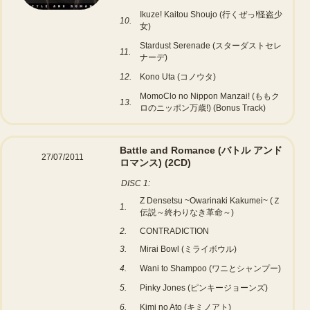
Ikuze! Kaitou Shoujo (行くぜっ!怪盗少
10.
女)
Stardust Serenade (スターダストセレ
11.
ナーデ)
12.
Kono Uta (コノウタ)
MomoClo no Nippon Manzai! (ももク
13.
ロのニッポン万歳!) (Bonus Track)
Battle and Romance (バトル アンド
27/07/2011
ロマンス)
(2CD)
DISC 1:
Z Densetsu ~Owarinaki Kakumei~ (Ｚ
1.
伝説～終わりなき革命～)
2.
CONTRADICTION
3.
Mirai Bowl (ミライボウル)
4.
Wani to Shampoo (ワニとシャンプー)
5.
Pinky Jones (ピンキージョーンズ)
6.
Kimi no Ato (キミノアト)