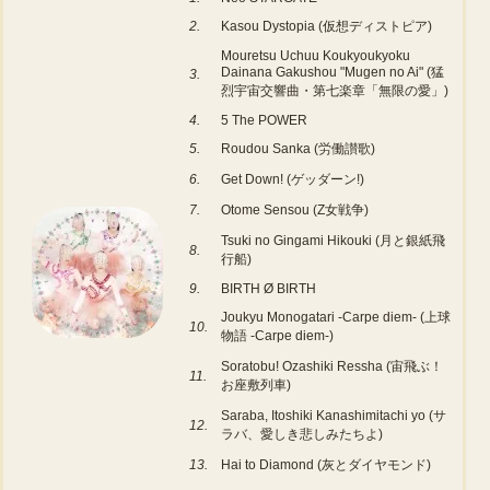
2.
Kasou Dystopia (仮想ディストピア)
Mouretsu Uchuu Koukyoukyoku
Dainana Gakushou "Mugen no Ai" (猛
3.
烈宇宙交響曲・第七楽章「無限の愛」)
4.
5 The POWER
5.
Roudou Sanka (労働讃歌)
6.
Get Down! (ゲッダーン!)
7.
Otome Sensou (Z女戦争)
Tsuki no Gingami Hikouki (月と銀紙飛
8.
行船)
9.
BIRTH Ø BIRTH
Joukyu Monogatari -Carpe diem- (上球
10.
物語 -Carpe diem-)
Soratobu! Ozashiki Ressha (宙飛ぶ！
11.
お座敷列車)
Saraba, Itoshiki Kanashimitachi yo (サ
12.
ラバ、愛しき悲しみたちよ)
13.
Hai to Diamond (灰とダイヤモンド)