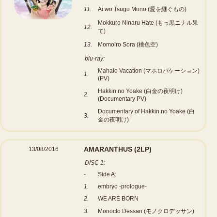
11.
Ai wo Tsugu Mono (愛を継ぐもの)
Mokkuro Ninaru Hate (もっ黒ニナル果
12.
て)
13.
Momoiro Sora (桃色空)
blu-ray:
Mahalo Vacation (マホロバケーション)
1.
(PV)
Hakkin no Yoake (白金の夜明け)
2.
(Documentary PV)
Documentary of Hakkin no Yoake (白
3.
金の夜明け)
AMARANTHUS
(2LP)
13/08/2016
DISC 1:
-
Side A:
1.
embryo -prologue-
2.
WE ARE BORN
3.
Monoclo Dessan (モノクロデッサン)