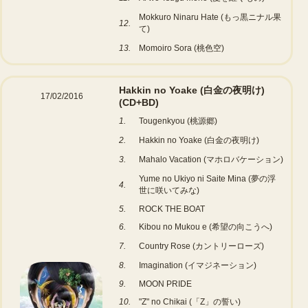
Mokkuro Ninaru Hate (もっ黒ニナル果
12.
て)
13.
Momoiro Sora (桃色空)
Hakkin no Yoake (白金の夜明け)
17/02/2016
(CD+BD)
1.
Tougenkyou (桃源郷)
2.
Hakkin no Yoake (白金の夜明け)
3.
Mahalo Vacation (マホロバケーション)
Yume no Ukiyo ni Saite Mina (夢の浮
4.
世に咲いてみな)
5.
ROCK THE BOAT
6.
Kibou no Mukou e (希望の向こうへ)
7.
Country Rose (カントリーローズ)
8.
Imagination (イマジネーション)
9.
MOON PRIDE
10.
"Z" no Chikai (「Z」の誓い)