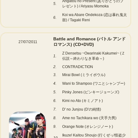
Arigatou no Present (ありがとうのプ
5.
レゼント) / Ariyasu Momoka
Koi wa Abare Ondekoza (恋は暴れ鬼太
6.
鼓) / Tagaki Reni
Battle and Romance (バトル アンド
27/07/2011
ロマンス)
(CD+DVD)
Z Densetsu ~Owarinaki Kakumei~ (Ｚ
1.
伝説～終わりなき革命～)
2.
CONTRADICTION
3.
Mirai Bowl (ミライボウル)
4.
Wani to Shampoo (ワニとシャンプー)
5.
Pinky Jones (ピンキージョーンズ)
6.
Kimi no Ato (キミノアト)
7.
D' no Junjou (D'の純情)
8.
Ame no Tachikara wo (天手力男)
9.
Orange Note (オレンジノート)
Ikuze! Kaitou Shoujo (行くぜっ!怪盗少