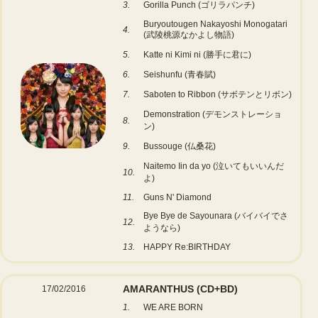
3.
Gorilla Punch (ゴリラパンチ)
Buryoutougen Nakayoshi Monogatari
4.
(武陵桃源なかよし物語)
5.
Katte ni Kimi ni (勝手に君に)
6.
Seishunfu (青春賦)
7.
Saboten to Ribbon (サボテンとリボン)
Demonstration (デモンストレーショ
8.
ン)
9.
Bussouge (仏桑花)
Naitemo Iin da yo (泣いてもいいんだ
10.
よ)
11.
Guns N' Diamond
Bye Bye de Sayounara (バイバイでさ
12.
ようなら)
13.
HAPPY Re:BIRTHDAY
AMARANTHUS
(CD+BD)
17/02/2016
1.
WE ARE BORN