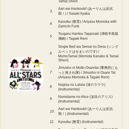
Tamai Shiori
Aari wa Hankouki! (あーりんは反抗
3.
期！) / Sasaki Ayaka
Kyouiku (教育) / Ariyasu Momoka with
4.
Zainichi Funk
Tsugaru Hantou Tappizaki (津軽半島龍
5.
飛崎) / Tagaki Reni
Single Bed wa Semai no Desu (シング
ルベッドはせまいのです) /
6.
MomoTamai (Momota Kanako & Tamai
Shiori)
Jimusho ni Motto Osaretai (事務所にも
7.
っと推され隊) / Jimusho ni Osare Tai
(Ariyasu Momoka & Tagaki Reni)
Nagisa no Lalala (渚のラララ)
8.
(Instrumental)
Namidame no Alice (涙目のアリス)
9.
(Instrumental)
Aari wa Hankouki! (あーりんは反抗
10.
期！) (Instrumental)
11.
Kyouiku (教育) (Instrumental)