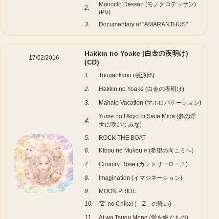
Monoclo Dessan (モノクロデッサン)
2.
(PV)
3.
Documentary of "AMARANTHUS"
Hakkin no Yoake (白金の夜明け)
17/02/2016
(CD)
1.
Tougenkyou (桃源郷)
2.
Hakkin no Yoake (白金の夜明け)
3.
Mahalo Vacation (マホロバケーション)
Yume no Ukiyo ni Saite Mina (夢の浮
4.
世に咲いてみな)
5.
ROCK THE BOAT
6.
Kibou no Mukou e (希望の向こうへ)
7.
Country Rose (カントリーローズ)
8.
Imagination (イマジネーション)
9.
MOON PRIDE
10.
"Z" no Chikai (「Z」の誓い)
11.
Ai wo Tsugu Mono (愛を継ぐもの)