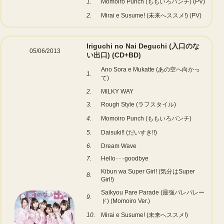
1.
Momoiro Punch (ももいろパンチ) (PV)
2.
Mirai e Susume! (未来へススメ!) (PV)
Iriguchi no Nai Deguchi (入口のな
05/06/2013
い出口)
(CD+BD)
Ano Sora e Mukatte (あの空へ向かっ
1.
て)
2.
MILKY WAY
3.
Rough Style (ラフスタイル)
4.
Momoiro Punch (ももいろパンチ)
5.
Daisuki!! (だいすき!!)
6.
Dream Wave
7.
Hello･･･goodbye
Kibun wa Super Girl! (気分はSuper
8.
Girl!)
Saikyou Pare Parade (最強パレパレー
9.
ド) (Momoiro Ver.)
10.
Mirai e Susume! (未来へススメ!)