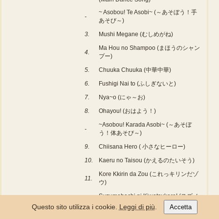
~ Asobou! Te Asobi~ (～あそぼう！手
-
あそび～)
3.
Mushi Megane (むしめがね)
Ma Hou no Shampoo (まほうのシャン
4.
プー)
5.
Chuuka Chuuka (中華中華)
6.
Fushigi Nai to (ふしぎないと)
7.
Nya~o (にゃ～お)
8.
Ohayou! (おはよう！)
~Asobou! Karada Asobi~ (～あそぼ
-
う！体あそび～)
9.
Chiisana Hero ( 小さなヒーロー)
10.
Kaeru no Taisou (かえるのたいそう)
Kore Kkirin da Zou (これっキリンだゾ
11.
ウ)
Suzumebachi ni Kiwotsukero! (スズメ
12.
バチに気をつけろ！)
Questo sito utilizza i cookie.
Leggi di più
.
Accetta
Y Shatsu to T Shatsu to Watashi (Y シ