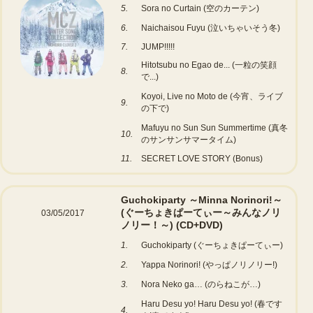
5.
Sora no Curtain (空のカーテン)
6.
Naichaisou Fuyu (泣いちゃいそう冬)
7.
JUMP!!!!!
Hitotsubu no Egao de... (一粒の笑顔
8.
で...)
Koyoi, Live no Moto de (今宵、ライブ
9.
の下で)
Mafuyu no Sun Sun Summertime (真冬
10.
のサンサンサマータイム)
11.
SECRET LOVE STORY (Bonus)
Guchokiparty ～Minna Norinori!～
(ぐーちょきぱーてぃー～みんなノリ
03/05/2017
ノリー！～)
(CD+DVD)
1.
Guchokiparty (ぐーちょきぱーてぃー)
2.
Yappa Norinori! (やっぱノリノリー!)
3.
Nora Neko ga… (のらねこが…)
Haru Desu yo! Haru Desu yo! (春です
4.