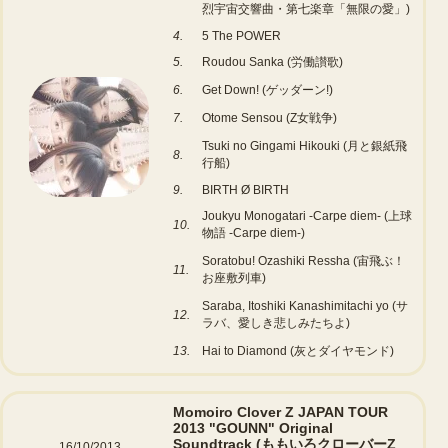
烈宇宙交響曲・第七楽章「無限の愛」)
4.
5 The POWER
5.
Roudou Sanka (労働讃歌)
6.
Get Down! (ゲッダーン!)
7.
Otome Sensou (Z女戦争)
Tsuki no Gingami Hikouki (月と銀紙飛
8.
行船)
9.
BIRTH Ø BIRTH
Joukyu Monogatari -Carpe diem- (上球
10.
物語 -Carpe diem-)
Soratobu! Ozashiki Ressha (宙飛ぶ！
11.
お座敷列車)
Saraba, Itoshiki Kanashimitachi yo (サ
12.
ラバ、愛しき悲しみたちよ)
13.
Hai to Diamond (灰とダイヤモンド)
Momoiro Clover Z JAPAN TOUR
2013 "GOUNN" Original
Soundtrack (ももいろクローバーZ
16/10/2013