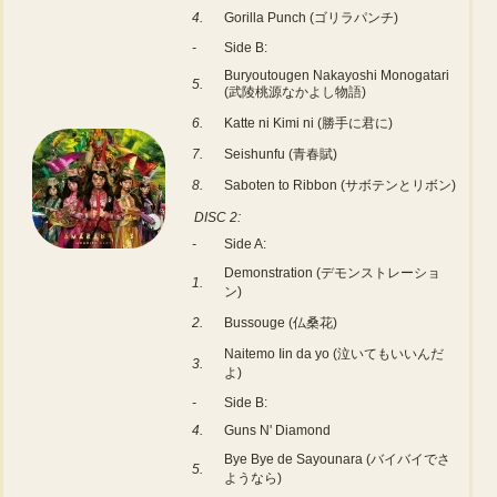
4.
Gorilla Punch (ゴリラパンチ)
-
Side B:
Buryoutougen Nakayoshi Monogatari
5.
(武陵桃源なかよし物語)
6.
Katte ni Kimi ni (勝手に君に)
7.
Seishunfu (青春賦)
8.
Saboten to Ribbon (サボテンとリボン)
DISC 2:
-
Side A:
Demonstration (デモンストレーショ
1.
ン)
2.
Bussouge (仏桑花)
Naitemo Iin da yo (泣いてもいいんだ
3.
よ)
-
Side B:
4.
Guns N' Diamond
Bye Bye de Sayounara (バイバイでさ
5.
ようなら)