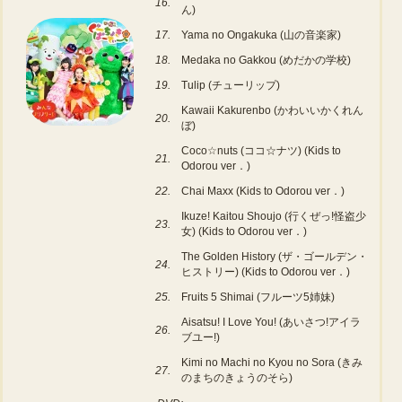
16.
ん)
17.
Yama no Ongakuka (山の音楽家)
18.
Medaka no Gakkou (めだかの学校)
19.
Tulip (チューリップ)
Kawaii Kakurenbo (かわいいかくれん
20.
ぼ)
Coco☆nuts (ココ☆ナツ) (Kids to
21.
Odorou ver．)
22.
Chai Maxx (Kids to Odorou ver．)
Ikuze! Kaitou Shoujo (行くぜっ!怪盗少
23.
女) (Kids to Odorou ver．)
The Golden History (ザ・ゴールデン・
24.
ヒストリー) (Kids to Odorou ver．)
25.
Fruits 5 Shimai (フルーツ5姉妹)
Aisatsu! I Love You! (あいさつ!アイラ
26.
ブユー!)
Kimi no Machi no Kyou no Sora (きみ
27.
のまちのきょうのそら)