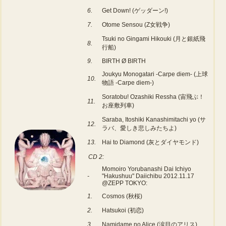
6.
Get Down! (ゲッダーン!)
7.
Otome Sensou (Z女戦争)
Tsuki no Gingami Hikouki (月と銀紙飛
8.
行船)
9.
BIRTH Ø BIRTH
Joukyu Monogatari -Carpe diem- (上球
10.
物語 -Carpe diem-)
Soratobu! Ozashiki Ressha (宙飛ぶ！
11.
お座敷列車)
Saraba, Itoshiki Kanashimitachi yo (サ
12.
ラバ、愛しき悲しみたちよ)
13.
Hai to Diamond (灰とダイヤモンド)
CD 2:
Momoiro Yorubanashi Dai Ichiyo
-
"Hakushuu" Daiichibu 2012.11.17
@ZEPP TOKYO:
1.
Cosmos (秋桜)
2.
Hatsukoi (初恋)
3.
Namidame no Alice (涙目のアリス)