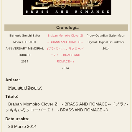
Cronologia
Bishoujo Senshi Sailor
Braban Momoiro Clover Z!
Pretty Guardian Sailor Moon
Moon THE 20TH
～BRASS AND ROMACE～
Crystal Original Soundtrack
ANNIVERSARY MEMORIAL
(ブラバンももいろクローバ
2014
TRIBUTE
ーＺ！ ～BRASS AND
2014
ROMACE～)
2014
Artista:
Momoiro Clover Z
Titolo:
Braban Momoiro Clover Z! ～BRASS AND ROMACE～ (ブラバ
ンももいろクローバーＺ！ ～BRASS AND ROMACE～)
Data uscita:
26 Marzo 2014