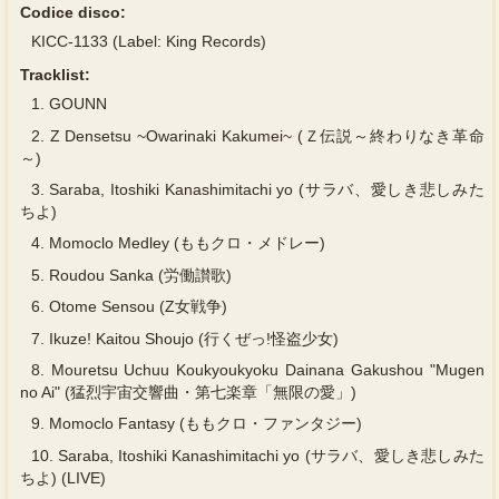
Codice disco:
KICC-1133 (Label: King Records)
Tracklist:
1.
GOUNN
2.
Z Densetsu ~Owarinaki Kakumei~ (Ｚ伝説～終わりなき革命
～)
3.
Saraba, Itoshiki Kanashimitachi yo (サラバ、愛しき悲しみた
ちよ)
4.
Momoclo Medley (ももクロ・メドレー)
5.
Roudou Sanka (労働讃歌)
6.
Otome Sensou (Z女戦争)
7.
Ikuze! Kaitou Shoujo (行くぜっ!怪盗少女)
8.
Mouretsu Uchuu Koukyoukyoku Dainana Gakushou "Mugen
no Ai" (猛烈宇宙交響曲・第七楽章「無限の愛」)
9.
Momoclo Fantasy (ももクロ・ファンタジー)
10.
Saraba, Itoshiki Kanashimitachi yo (サラバ、愛しき悲しみた
ちよ) (LIVE)