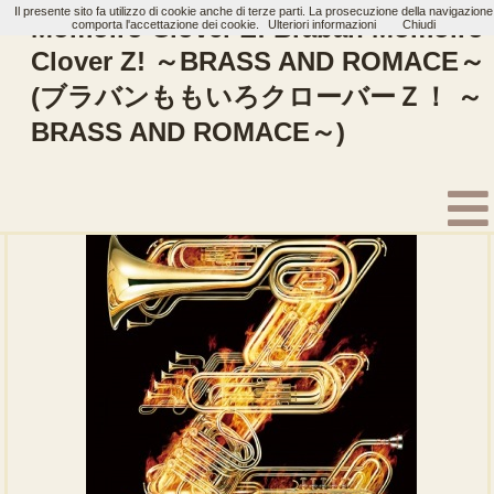
Il presente sito fa utilizzo di cookie anche di terze parti. La prosecuzione della navigazione
Momoiro Clover Z: Braban Momoiro
comporta l'accettazione dei cookie.
Ulteriori informazioni
Chiudi
Clover Z! ～BRASS AND ROMACE～
(ブラバンももいろクローバーＺ！ ～
Home
Artisti
Momoiro Clover Z
Album
BRASS AND ROMACE～)
Bishoujo Senshi Sailor Moon THE 20TH ANNIVERSARY MEMORIAL
Pretty Guardian Sailor Moon