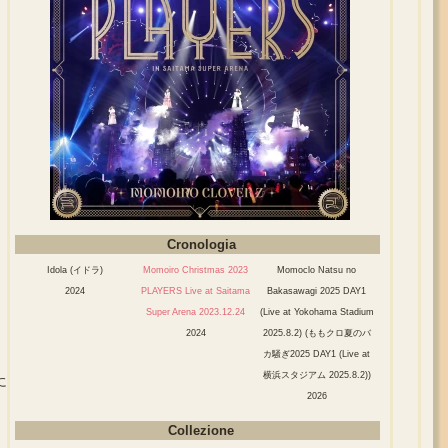
Cronologia
Idola (イドラ)
Momoiro Christmas 2023
Momoclo Natsu no
2024
PLAYERS Live at Saitama
Bakasawagi 2025 DAY1
Super Arena 2023.12.24
(Live at Yokohama Stadium
2024
2025.8.2) (ももクロ夏のバ
カ騒ぎ2025 DAY1 (Live at
横浜スタジアム 2025.8.2))
に
2026
Collezione