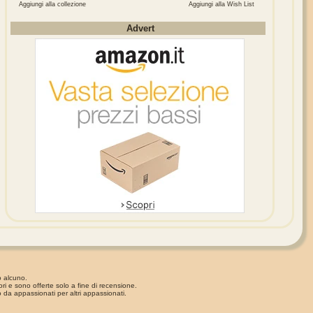
Aggiungi alla collezione
Aggiungi alla Wish List
Advert
o alcuno.
ori e sono offerte solo a fine di recensione.
 da appassionati per altri appassionati.