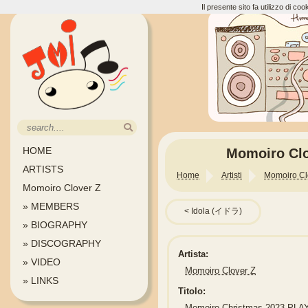
Il presente sito fa utilizzo di c
HOME
Momoiro Clo
ARTISTS
Home
Artisti
Momoiro Cl
Momoiro Clover Z
» MEMBERS
Idola (イドラ)
» BIOGRAPHY
» DISCOGRAPHY
Artista:
» VIDEO
Momoiro Clover Z
» LINKS
Titolo:
Momoiro Christmas 2023 PLAY