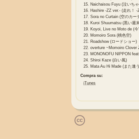
15.
Naichaisou Fuyu (泣い
16.
Hashire -ZZ ver.- (走れ！ -Z
17.
Sora no Curtain (空のカ
18.
Kuroi Shuumatsu (黒い週末
19.
Koyoi, Live no Moto 
20.
Momoiro Sora (桃色空)
21.
Roadshow (ロードショー)
22.
overture ~Momoiro Clov
23.
MONONOFU NIPPON fe
24.
Shiroi Kaze (白い風)
25.
Mata Au Hi Made (また
Compra su:
iTunes