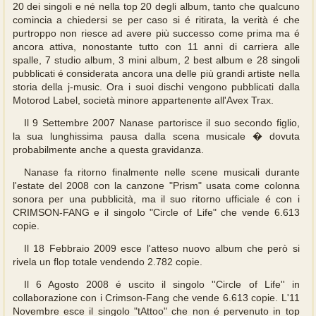
20 dei singoli e né nella top 20 degli album, tanto che qualcuno
comincia a chiedersi se per caso si é ritirata, la verità é che
purtroppo non riesce ad avere più successo come prima ma é
ancora attiva, nonostante tutto con 11 anni di carriera alle
spalle, 7 studio album, 3 mini album, 2 best album e 28 singoli
pubblicati é considerata ancora una delle più grandi artiste nella
storia della j-music. Ora i suoi dischi vengono pubblicati dalla
Motorod Label, società minore appartenente all'Avex Trax.
Il 9 Settembre 2007 Nanase partorisce il suo secondo figlio,
la sua lunghissima pausa dalla scena musicale � dovuta
probabilmente anche a questa gravidanza.
Nanase fa ritorno finalmente nelle scene musicali durante
l'estate del 2008 con la canzone "Prism" usata come colonna
sonora per una pubblicità, ma il suo ritorno ufficiale é con i
CRIMSON-FANG e il singolo "Circle of Life" che vende 6.613
copie.
Il 18 Febbraio 2009 esce l'atteso nuovo album che però si
rivela un flop totale vendendo 2.782 copie.
Il 6 Agosto 2008 é uscito il singolo ''Circle of Life'' in
collaborazione con i Crimson-Fang che vende 6.613 copie. L'11
Novembre esce il singolo "tAttoo" che non é pervenuto in top