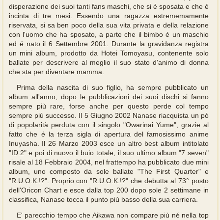
disperazione dei suoi tanti fans maschi, che si é sposata e che é
incinta di tre mesi. Essendo una ragazza estrememamente
riservata, si sa ben poco della sua vita privata e della relazione
con l'uomo che ha sposato, a parte che il bimbo é un maschio
ed é nato il 6 Settembre 2001. Durante la gravidanza registra
un mini album, prodotto da Hotei Tomoyasu, contenente solo
ballate per descrivere al meglio il suo stato d'animo di donna
che sta per diventare mamma.
Prima della nascita di suo figlio, ha sempre pubblicato un
album all'anno, dopo le pubblicazioni dei suoi dischi si fanno
sempre più rare, forse anche per questo perde col tempo
sempre più successo. Il 5 Giugno 2002 Nanase riacquista un pò
di popolarità perduta con il singolo "Owarinai Yume", grazie al
fatto che é la terza sigla di apertura del famosissimo anime
Inuyasha. Il 26 Marzo 2003 esce un altro best album intitolato
"ID:2" e poi di nuovo il buio totale, il suo ultimo album "7 seven"
risale al 18 Febbraio 2004, nel frattempo ha pubblicato due mini
album, uno composto da sole ballate "The First Quarter" e
"R.U.O.K.!?". Proprio con "R.U.O.K.!?" che debutta al 73° posto
dell'Oricon Chart e esce dalla top 200 dopo sole 2 settimane in
classifica, Nanase tocca il punto più basso della sua carriera.
E' parecchio tempo che Aikawa non compare più né nella top