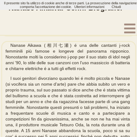
Il presente sito fa utilizzo di cookie anche di terze parti. La prosecuzione della navigazione
Nanase Aikawa: Cenni Biografici
comporta l'accettazione dei cookie.
Ulteriori informazioni
Chiudi
Home
Artisti
Nanase Aikawa
Biografia
Nanase Aikawa (相川七瀬) é una delle cantanti j-rock
femminili più famose e longeve del panorama nipponico.
Nonostante molti la considerino j-pop per il suo stato di idol negli
anni '90, lo stile delle sue canzoni con l'uso massiccio di batteria
e chitarre elettriche é a tutti gli effetti rock.
I suoi genitori divorziano quando lei é molto piccola e Nanase
(si vocifera sia un nome d'arte) pare che abbia subito un vero e
proprio trauma, sul suo passato si dice anche che é stata vittima
del bullismo a scuola e che é stata costretta ad interrompere gli
studi per un anno e che da ragazzina facesse parte di una gang
femminile. Nonostante questi presunti o tali problemi, ha iniziato
a frequentare scuole di musica e canto e a partecipare a
competizioni fin da giovanissima, anche se non ne ha mai vinta
una, il produttore musicale Tetsuro Oda, la nota durante una di
queste. A 15 anni Nanase abbandona la scuola, poco si sa su
cos' é successo nei 5 anni successivi, finché non debutta, sotto