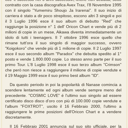
contratto con la casa discografica Avex Trax, l'8 Novembre 1995
con il singolo "Yumemiru Shoujo Ja Irarenai". Il suo inizio di
carriera é stato a dir poco strepitoso, escono altri 3 singoli e poi
il 3 Luglio 1996 esce il suo album di debutto "Red" che
raggiunge la posizione n° 1 dell' Oricon Chart e vende più di 2
milioni di copie in un mese, Aikawa diventa immediatamente un
idolo di tutti i teenagers. Il 7 ottobre 1996 esce quello che
rimane tutt'ora il suo singolo di maggior successo, ovvero
"Koigokoro" che vende più di 1 milione di copie. Il 2 Luglio 1997
esce il suo secondo album "Paradox" che debutta spedito al 1°
posto e vende 1.800.000 copie. Lo stesso anno parte per il suo
primo Tour. L'8 Luglio 1998 esce il suo terzo album "Crimson"
che però non riesce a raggiungere il milione di copie vendute e
il 19 Maggio 1999 esce il suo primo best album "ID".
Da questo periodo in poi la popolarità di Nanase comincia a
scendere lentamente ed ogni album vende sempre meno del
precedente. "COSMIC LOVE" é l'ultimo suo singolo ad essere
certificato disco disco d'oro con più di 100.000 copie vendute e
l'album "FOXTROT", uscito il 16 Febbraio 2000, l'ultimo a
raggiungere le prime posizioni dell'Oricon Chart e a vendere
discretamente.
Il 16 Febbraio 2001 annuncia sul suo sito ufficiale, per la