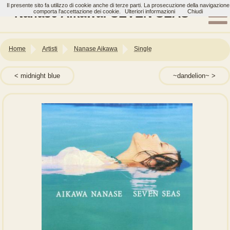
Il presente sito fa utilizzo di cookie anche di terze parti. La prosecuzione della navigazione
Nanase Aikawa: SEVEN SEAS
comporta l'accettazione dei cookie.
Ulteriori informazioni
Chiudi
Home
Artisti
Nanase Aikawa
Single
midnight blue
~dandelion~