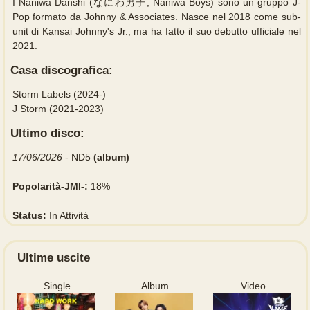
I Naniwa Danshi (なにわ男子; Naniwa Boys) sono un gruppo J-
Pop formato da Johnny & Associates. Nasce nel 2018 come sub-
unit di Kansai Johnny's Jr., ma ha fatto il suo debutto ufficiale nel
2021.
Casa discografica:
Storm Labels (2024-)
J Storm (2021-2023)
Ultimo disco:
17/06/2026
- ND5
(album)
Popolarità-JMI-:
18%
Status:
In Attività
Ultime uscite
Single
Album
Video