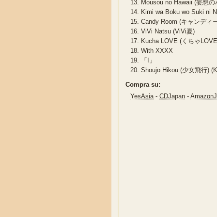
13.
Mousou no Hawaii (妄想
14.
Kimi wa Boku wo Suki
15.
Candy Room (キャンデ
16.
ViVi Natsu (ViVi夏)
17.
Kucha LOVE (くちゃLOVE
18.
With XXXX
19.
「I」
20.
Shoujo Hikou (少女飛行) (Kes
Compra su:
YesAsia
-
CDJapan
-
Amazon