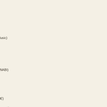
usic)
NABI)
町)