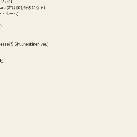
のハワイ)
 ni Naru (君は僕を好きになる)
ィー・ルーム)
)
sei 5 Shuunenkinen ver.)
JP