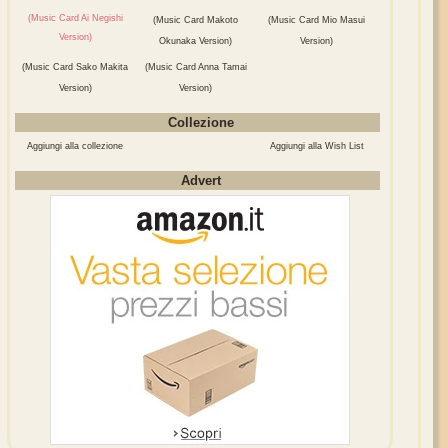
(Music Card Ai Negishi
(Music Card Makoto
(Music Card Mio Masui
Version)
Okunaka Version)
Version)
(Music Card Sako Makita
(Music Card Anna Tamai
Version)
Version)
Collezione
Aggiungi alla collezione
Aggiungi alla Wish List
Advert