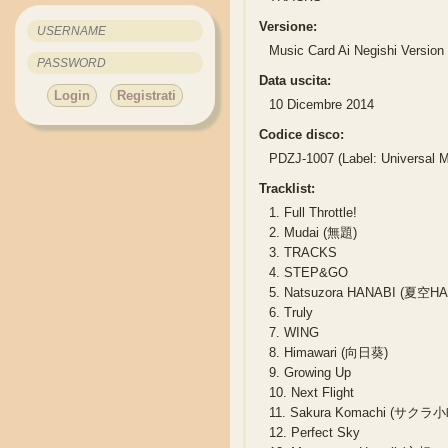
Versione:
Music Card Ai Negishi Version
Data uscita:
Login
Registrati
10 Dicembre 2014
Codice disco:
PDZJ-1007 (Label: Universal M
Tracklist:
1.
Full Throttle!
2.
Mudai (無題)
3.
TRACKS
4.
STEP&GO
5.
Natsuzora HANABI (夏空HA
6.
Truly
7.
WING
8.
Himawari (向日葵)
9.
Growing Up
10.
Next Flight
11.
Sakura Komachi (サクラ小
12.
Perfect Sky