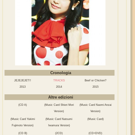
Cronologia
JEJEJEJET!!
TRACKS
Beef or Chicken?
2013
2014
2015
Altre edizioni
(CD A)
(Music Card Shiori Mori
(Music Card Naomi Anzai
Version)
Version)
(Music Card Yukimi
(Music Card Natsumi
(Music Card)
Fujimoto Version)
Iwamura Version)
(CD B)
(2CD)
(CD+DVD)