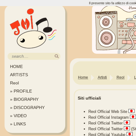
Il presente sito fa utilizzo di c
HOME
ARTISTS
Home
Artisti
Reol
L
Reol
» PROFILE
Siti ufficiali
» BIOGRAPHY
» DISCOGRAPHY
Reol Official Web Site
» VIDEO
Reol Official Instagram
Reol Official Twitter
» LINKS
Reol Official Twitter
(St
Reol Official Youtube