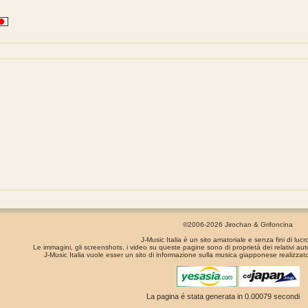
©2006-2026 Jirochan & Grifoncina
J-Music Italia è un sito amatoriale e senza fini di lucr
Le immagini, gli screenshots, i video su queste pagine sono di proprietà dei relativi aut
J-Music Italia vuole esser un sito di informazione sulla musica giapponese realizzato
La pagina é stata generata in 0.00079 secondi