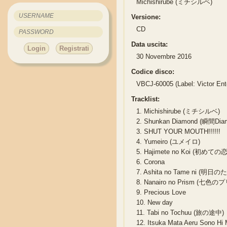
Michishirube (ミチシルベ)
Versione:
CD
Data uscita:
Login
Registrati
30 Novembre 2016
Codice disco:
VBCJ-60005 (Label: Victor Ent
Tracklist:
1.
Michishirube (ミチシルベ)
2.
Shunkan Diamond (瞬間Dia
3.
SHUT YOUR MOUTH!!!!!!
4.
Yumeiro (ユメイロ)
5.
Hajimete no Koi (初めての恋
6.
Corona
7.
Ashita no Tame ni (明日の
8.
Nanairo no Prism (七色の
9.
Precious Love
10.
New day
11.
Tabi no Tochuu (旅の途中)
12.
Itsuka Mata Aeru So