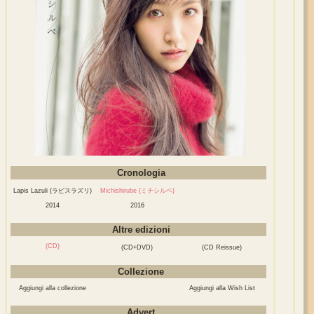
Cronologia
Lapis Lazuli (ラピスラズリ)
Michishirube (ミチシルベ)
2014
2016
Altre edizioni
(CD)
(CD+DVD)
(CD Reissue)
Collezione
Aggiungi alla collezione
Aggiungi alla Wish List
Advert