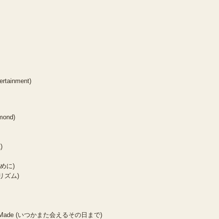
ertainment)
mond)
)
ために)
プリズム)
no Hi Made (いつかまた会えるその日まで)