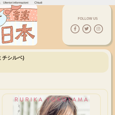
.
Ulteriori informazioni
Chiudi
FOLLOW US
e (ミチシルベ)