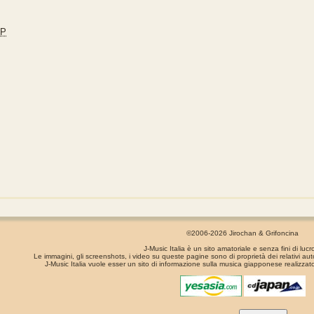
JP
©2006-2026 Jirochan & Grifoncina
J-Music Italia è un sito amatoriale e senza fini di lucr
Le immagini, gli screenshots, i video su queste pagine sono di proprietà dei relativi aut
J-Music Italia vuole esser un sito di informazione sulla musica giapponese realizzato
La pagina é stata generata in 0.00075 secondi