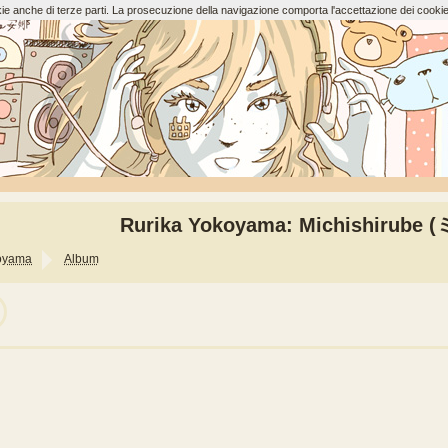
ookie anche di terze parti. La prosecuzione della navigazione comporta l'accettazione dei cookie
Rurika Yokoyama: Michishirub
oyama
Album