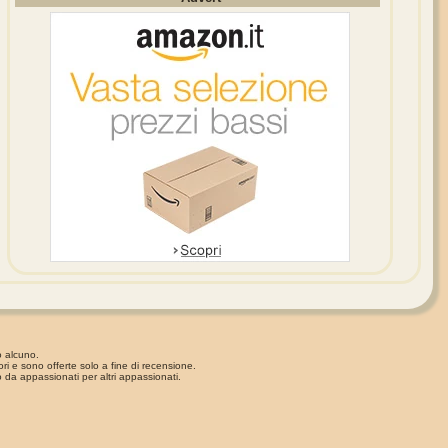
o alcuno.
ori e sono offerte solo a fine di recensione.
 da appassionati per altri appassionati.