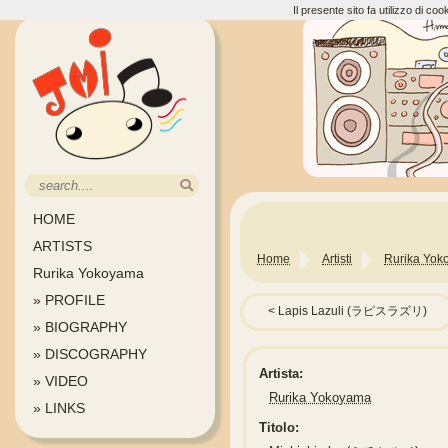
Il presente sito fa utilizzo di c
HOME
ARTISTS
Home
Artisti
Rurika Yok
Rurika Yokoyama
» PROFILE
Lapis Lazuli (ラピスラズリ)
» BIOGRAPHY
» DISCOGRAPHY
Artista:
» VIDEO
Rurika Yokoyama
» LINKS
Titolo: