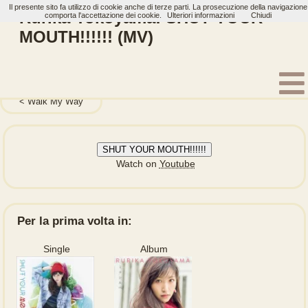
Il presente sito fa utilizzo di cookie anche di terze parti. La prosecuzione della navigazione
Rurika Yokoyama: SHUT YOUR
comporta l'accettazione dei cookie.
Ulteriori informazioni
Chiudi
MOUTH!!!!!! (MV)
Home
Artisti
Rurika Yokoyama
Video
Walk My Way
SHUT YOUR MOUTH!!!!!!
Watch on
Youtube
Per la prima volta in:
Single
Album