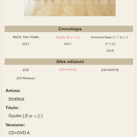
Cronologia
ROCK THA TOWN
Gyutto (ぎゅっと)
Innocent Days (イノセント
2017
2017
デイズ)
2018
Altre edizioni
(CD+DVD A)
(CD)
(CD+DVD B)
(CD Reissue)
Artista:
timelesz
Titolo:
Gyutto (ぎゅっと)
Versione:
CD+DVD A