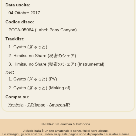
Data uscita:
04 Ottobre 2017
Codice disco:
PCCA-05064 (Label: Pony Canyon)
Tracklist:
1.
Gyutto (ぎゅっと)
2.
Himitsu no Share (秘密のシェア)
3.
Himitsu no Share (秘密のシェア) (Instrumental)
DVD:
1.
Gyutto (ぎゅっと) (PV)
2.
Gyutto (ぎゅっと) (Making of)
Compra su:
YesAsia
-
CDJapan
-
AmazonJP
©2006-2026 Jirochan & Grifoncina
J-Music Italia è un sito amatoriale e senza fini di lucro alcuno.
Le immagini, gli screenshots, i video su queste pagine sono di proprietà dei relativi autori e