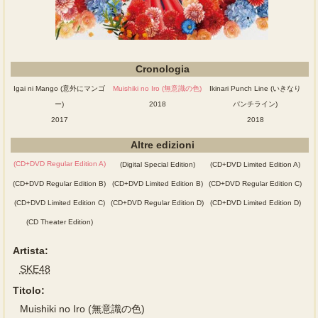
Cronologia
Igai ni Mango (意外にマンゴ
Muishiki no Iro (無意識の色)
Ikinari Punch Line (いきなり
ー)
2018
パンチライン)
2017
2018
Altre edizioni
(CD+DVD Regular Edition A)
(Digital Special Edition)
(CD+DVD Limited Edition A)
(CD+DVD Regular Edition B)
(CD+DVD Limited Edition B)
(CD+DVD Regular Edition C)
(CD+DVD Limited Edition C)
(CD+DVD Regular Edition D)
(CD+DVD Limited Edition D)
(CD Theater Edition)
Artista:
SKE48
Titolo:
Muishiki no Iro (無意識の色)