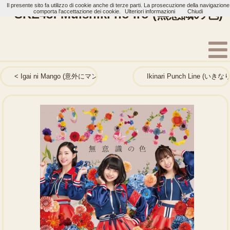
Il presente sito fa utilizzo di cookie anche di terze parti. La prosecuzione della navigazione
SKE48: Muishiki no Iro (無意識の色)
comporta l'accettazione dei cookie.
Ulteriori informazioni
Chiudi
Home
Artisti
SKE48
Single
Igai ni Mango (意外にマンゴー)
Ikinari Punch Line (