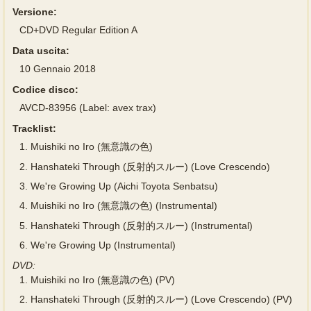
Versione:
CD+DVD Regular Edition A
Data uscita:
10 Gennaio 2018
Codice disco:
AVCD-83956 (Label: avex trax)
Tracklist:
1.
Muishiki no Iro (無意識の色)
2.
Hanshateki Through (反射的スルー) (Love Crescendo)
3.
We're Growing Up (Aichi Toyota Senbatsu)
4.
Muishiki no Iro (無意識の色) (Instrumental)
5.
Hanshateki Through (反射的スルー) (Instrumental)
6.
We're Growing Up (Instrumental)
DVD:
1.
Muishiki no Iro (無意識の色) (PV)
2.
Hanshateki Through (反射的スルー) (Love Crescendo) (PV)