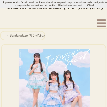
Il presente sito fa utilizzo di cookie anche di terze parti. La prosecuzione della navigazione
SKE48: Sandal Daze (サンダルだぜ)
comporta l'accettazione dei cookie.
Ulteriori informazioni
Chiudi
Home
Artisti
SKE48
Single
Sandarudaze (サンダルだぜ)