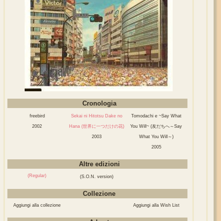
Cronologia
freebird
Sekai ni Hitotsu Dake no
Tomodachi e ~Say What
2002
Hana (世界に一つだけの花)
You Will~ (友だちへ～Say
2003
What You Will～)
2005
Altre edizioni
(Regular)
(S.O.N. version)
Collezione
Aggiungi alla collezione
Aggiungi alla Wish List