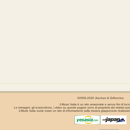
©2006-2026 Jirochan & Grifoncina
J-Music Italia è un sito amatoriale e senza fini di lucr
Le immagini, gli screenshots, i video su queste pagine sono di proprietà dei relativi aut
J-Music Italia vuole esser un sito di informazione sulla musica giapponese realizzato
La pagina é stata generata in 0.00068 secondi