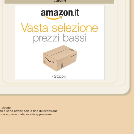
Advert
o alcuno.
ori e sono offerte solo a fine di recensione.
 da appassionati per altri appassionati.