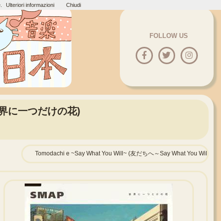
.
Ulteriori informazioni
Chiudi
FOLLOW US
na (世界に一つだけの花)
Tomodachi e ~Say What You Will~ (友だちへ～Say What You Will～)