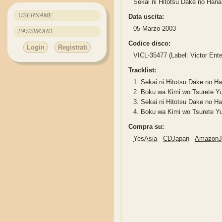
Sekai ni Hitotsu Dake n
Data uscita:
05 Marzo 2003
Codice disco:
Login
Registrati
VICL-35477 (Label: Victor Ente
Tracklist:
1.
Sekai ni Hitotsu Dake n
2.
Boku wa Kimi wo Tsure
3.
Sekai ni Hitotsu Dake no
4.
Boku wa Kimi wo Tsurete
Compra su:
YesAsia
-
CDJapan
-
Amazon