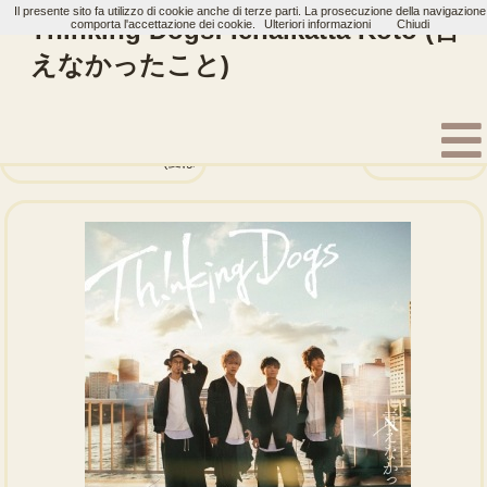
Il presente sito fa utilizzo di cookie anche di terze parti. La prosecuzione della navigazione
Thinking Dogs: Ienaikatta Koto (言
comporta l'accettazione dei cookie.
Ulteriori informazioni
Chiudi
えなかったこと)
Home
Artisti
Thinking Dogs
Single
SPIRAL
Ai wa Kiseki Janai (愛は奇跡じゃない)