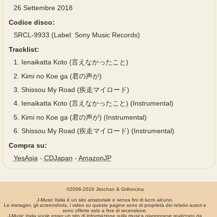
26 Settembre 2018
Codice disco:
SRCL-9933 (Label: Sony Music Records)
Tracklist:
1.
Ienaikatta Koto (言えなかったこと)
2.
Kimi no Koe ga (君の声が)
3.
Shissou My Road (疾走マイロード)
4.
Ienaikatta Koto (言えなかったこと) (Instrumental)
5.
Kimi no Koe ga (君の声が) (Instrumental)
6.
Shissou My Road (疾走マイロード) (Instrumental)
Compra su:
YesAsia
-
CDJapan
-
AmazonJP
©2006-2026 Jirochan & Grifoncina
J-Music Italia è un sito amatoriale e senza fini di lucro alcuno.
Le immagini, gli screenshots, i video su queste pagine sono di proprietà dei relativi autori e
sono offerte solo a fine di recensione.
J-Music Italia vuole esser un sito di informazione sulla musica giapponese realizzato da