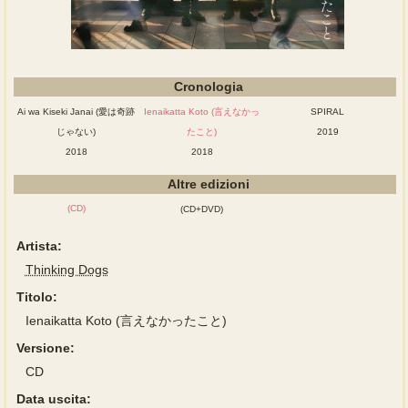
Cronologia
Ai wa Kiseki Janai (愛は奇跡
Ienaikatta Koto (言えなかっ
SPIRAL
じゃない)
たこと)
2019
2018
2018
Altre edizioni
(CD)
(CD+DVD)
Artista:
Thinking Dogs
Titolo:
Ienaikatta Koto (言えなかったこと)
Versione:
CD
Data uscita: