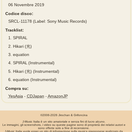
06 Novembre 2019
Codice disco:
SRCL-11178 (Label: Sony Music Records)
Tracklist:
1.
SPIRAL
2.
Hikari (光)
3.
equation
4.
SPIRAL (Instrumental)
5.
Hikari (光) (Instrumental)
6.
equation (Instrumental)
Compra su:
YesAsia
-
CDJapan
-
AmazonJP
©2006-2026 Jirochan & Grifoncina
J-Music Italia è un sito amatoriale e senza fini di lucro alcuno.
Le immagini, gli screenshots, i video su queste pagine sono di proprietà dei relativi autori e
sono offerte solo a fine di recensione.
J-Music Italia vuole esser un sito di informazione sulla musica giapponese realizzato da