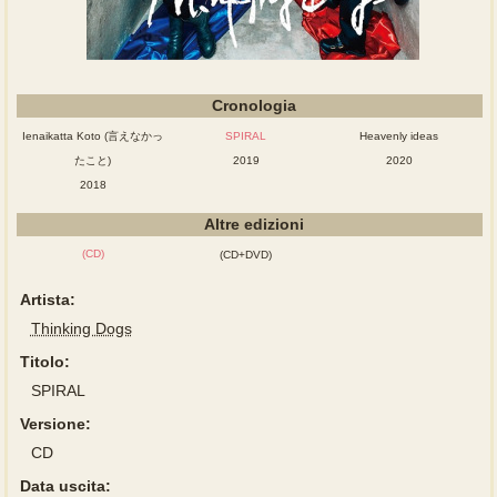
Cronologia
Ienaikatta Koto (言えなかっ
SPIRAL
Heavenly ideas
たこと)
2019
2020
2018
Altre edizioni
(CD)
(CD+DVD)
Artista:
Thinking Dogs
Titolo:
SPIRAL
Versione:
CD
Data uscita: