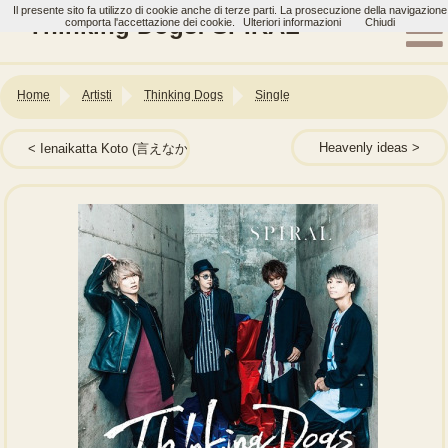
Il presente sito fa utilizzo di cookie anche di terze parti. La prosecuzione della navigazione
Thinking Dogs: SPIRAL
comporta l'accettazione dei cookie.
Ulteriori informazioni
Chiudi
Home
Artisti
Thinking Dogs
Single
Heavenly ideas
Ienaikatta Koto (言えなかったこと)